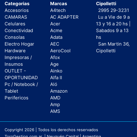
Categorias
Marcas
Cipolletti
Accesorios
A4tech
2995 29-3231
CAMARAS
AC ADAPTER
Lu a Vie de 9 a
Celulares
Acer
13 y 16 a 20 hs |
Conectividad
Acme
Sabados 9 a 13
Consolas
Adata
hs
Electro Hogar
AEC
San Martin 36,
Hardware
AeroCool
Cipolletti
Impresoras /
Afox
Insumos
Age
OUTLET -
Ainko
OPORTUNIDAD
Alfa II
Pc / Notebook /
Aló
Tablet
Amazon
Perifericos
AMD
Amp
AMS
Copyright 2026 | Todos los derechos reservados
ToroGestion.com.ar. | Neuquén Capital | Argentina