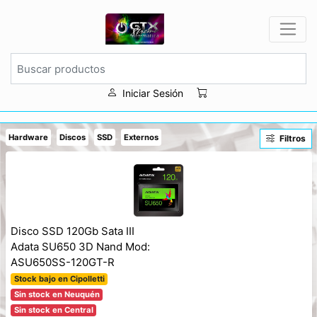
Iniciar Sesión
Hardware
Discos
SSD
Externos
Filtros
Disco SSD 120Gb Sata III
Adata SU650 3D Nand Mod:
ASU650SS-120GT-R
Stock bajo en Cipolletti
Sin stock en Neuquén
Sin stock en Central