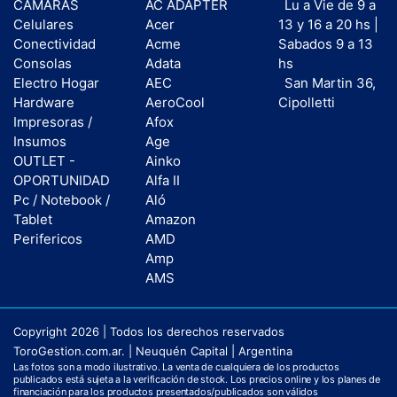
CAMARAS
AC ADAPTER
Lu a Vie de 9 a
Celulares
Acer
13 y 16 a 20 hs |
Conectividad
Acme
Sabados 9 a 13
Consolas
Adata
hs
Electro Hogar
AEC
San Martin 36,
Hardware
AeroCool
Cipolletti
Impresoras /
Afox
Insumos
Age
OUTLET -
Ainko
OPORTUNIDAD
Alfa II
Pc / Notebook /
Aló
Tablet
Amazon
Perifericos
AMD
Amp
AMS
Copyright 2026 | Todos los derechos reservados
ToroGestion.com.ar. | Neuquén Capital | Argentina
Las fotos son a modo ilustrativo. La venta de cualquiera de los productos
publicados está sujeta a la verificación de stock. Los precios online y los planes de
financiación para los productos presentados/publicados son válidos