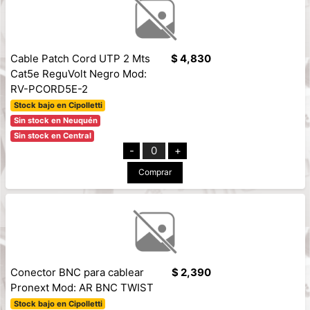
Cable Patch Cord UTP 2 Mts
$ 4,830
Cat5e ReguVolt Negro Mod:
RV-PCORD5E-2
Stock bajo en Cipolletti
Sin stock en Neuquén
Sin stock en Central
-
0
+
Comprar
Conector BNC para cablear
$ 2,390
Pronext Mod: AR BNC TWIST
Stock bajo en Cipolletti