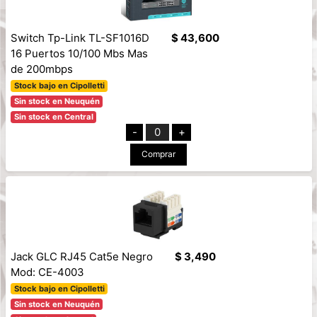
Switch Tp-Link TL-SF1016D
$ 43,600
16 Puertos 10/100 Mbs Mas
de 200mbps
Stock bajo en Cipolletti
Sin stock en Neuquén
Sin stock en Central
-
0
+
Comprar
Jack GLC RJ45 Cat5e Negro
$ 3,490
Mod: CE-4003
Stock bajo en Cipolletti
Sin stock en Neuquén