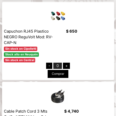
Capuchon RJ45 Plastico
$ 650
NEGRO ReguVolt Mod: RV-
CAP-N
Sin stock en Cipolletti
Stock alto en Neuquén
Sin stock en Central
-
0
+
Comprar
Cable Patch Cord 3 Mts
$ 4,740