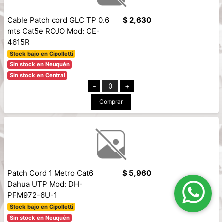
Cable Patch cord GLC TP 0.6
$ 2,630
mts Cat5e ROJO Mod: CE-
4615R
Stock bajo en Cipolletti
Sin stock en Neuquén
Sin stock en Central
-
0
+
Comprar
Patch Cord 1 Metro Cat6
$ 5,960
Dahua UTP Mod: DH-
PFM972-6U-1
Stock bajo en Cipolletti
Sin stock en Neuquén