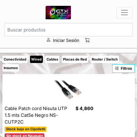
Iniciar Sesión
Conectividad
Wired
Cables
Placas de Red
Router / Switch
Insumos
Filtros
Cable Patch cord Nisuta UTP
$ 4,860
1.5 mts Cat5e Negro NS-
CUTP2C
Stock bajo en Cipolletti
Sin stock en Neuquén