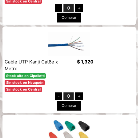
Sin stock en Central
-
0
+
Comprar
Cable UTP Kanji Cat6e x
$ 1,320
Metro
Stock alto en Cipolletti
Sin stock en Neuquén
Sin stock en Central
-
0
+
Comprar