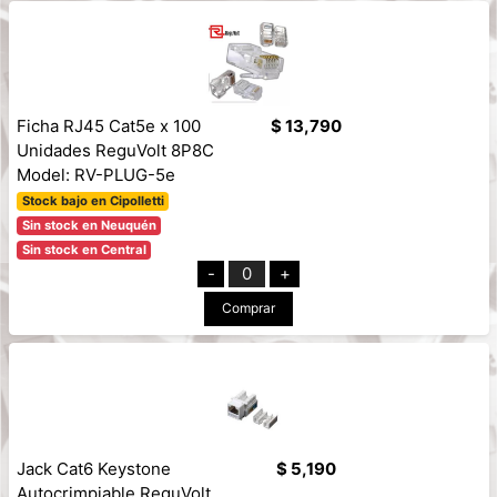
Ficha RJ45 Cat5e x 100
$ 13,790
Unidades ReguVolt 8P8C
Model: RV-PLUG-5e
Stock bajo en Cipolletti
Sin stock en Neuquén
Sin stock en Central
-
0
+
Comprar
Jack Cat6 Keystone
$ 5,190
Autocrimpiable ReguVolt