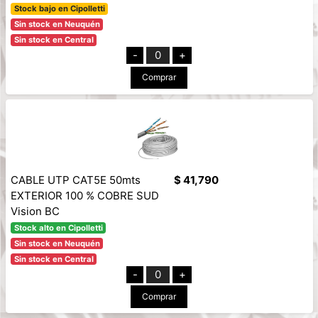
Stock bajo en Cipolletti
Sin stock en Neuquén
Sin stock en Central
-
0
+
Comprar
CABLE UTP CAT5E 50mts
$ 41,790
EXTERIOR 100 % COBRE SUD
Vision BC
Stock alto en Cipolletti
Sin stock en Neuquén
Sin stock en Central
-
0
+
Comprar