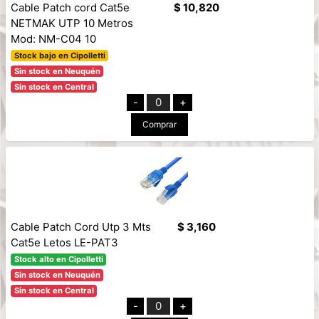
Cable Patch cord Cat5e
$ 10,820
NETMAK UTP 10 Metros
Mod: NM-C04 10
Stock bajo en Cipolletti
Sin stock en Neuquén
Sin stock en Central
-
0
+
Comprar
Cable Patch Cord Utp 3 Mts
$ 3,160
Cat5e Letos LE-PAT3
Stock alto en Cipolletti
Sin stock en Neuquén
Sin stock en Central
-
0
+