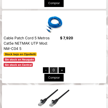
Comprar
Cable Patch Cord 5 Metros
$ 7,920
Cat5e NETMAK UTP Mod:
NM-C04 5
Stock bajo en Cipolletti
Sin stock en Neuquén
Sin stock en Central
-
0
+
Comprar