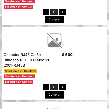
Sin stock en Neuquén
Sin stock en Central
-
0
+
Comprar
Conector RJ45 Cat5e
$ 560
Blindado X 1U GLC Mod: NT-
2001-RJ45B
Stock bajo en Cipolletti
Sin stock en Neuquén
Sin stock en Central
-
0
+
Comprar