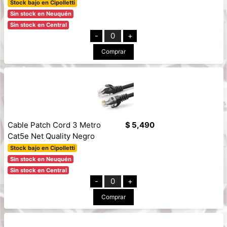
Stock bajo en Cipolletti
Sin stock en Neuquén
Sin stock en Central
-
0
+
Comprar
Cable Patch Cord 3 Metro
$ 5,490
Cat5e Net Quality Negro
Stock bajo en Cipolletti
Sin stock en Neuquén
Sin stock en Central
-
0
+
Comprar