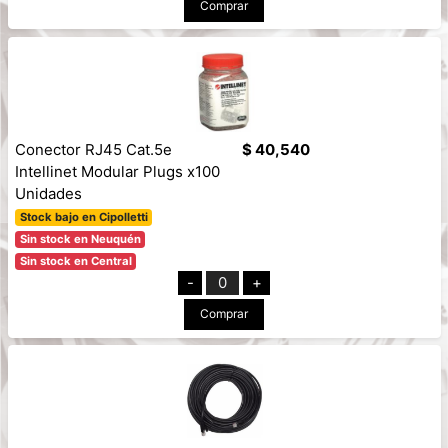
Comprar
Conector RJ45 Cat.5e
$ 40,540
Intellinet Modular Plugs x100
Unidades
Stock bajo en Cipolletti
Sin stock en Neuquén
Sin stock en Central
-
0
+
Comprar