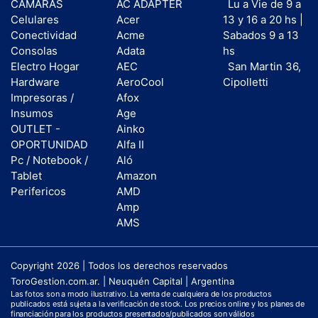
CAMARAS
AC ADAPTER
Lu a Vie de 9 a
Celulares
Acer
13 y 16 a 20 hs |
Conectividad
Acme
Sabados 9 a 13
Consolas
Adata
hs
Electro Hogar
AEC
San Martin 36,
Hardware
AeroCool
Cipolletti
Impresoras /
Afox
Insumos
Age
OUTLET -
Ainko
OPORTUNIDAD
Alfa II
Pc / Notebook /
Aló
Tablet
Amazon
Perifericos
AMD
Amp
AMS
Copyright 2026 | Todos los derechos reservados
ToroGestion.com.ar. | Neuquén Capital | Argentina
Las fotos son a modo ilustrativo. La venta de cualquiera de los productos
publicados está sujeta a la verificación de stock. Los precios online y los planes de
financiación para los productos presentados/publicados son válidos