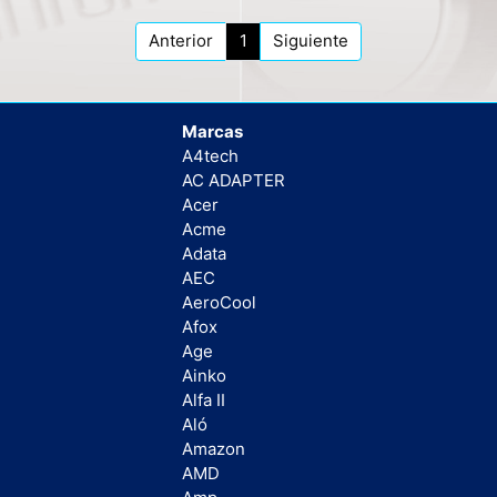
Anterior
1
Siguiente
Marcas
A4tech
AC ADAPTER
Acer
Acme
Adata
AEC
AeroCool
Afox
Age
Ainko
Alfa II
Aló
Amazon
AMD