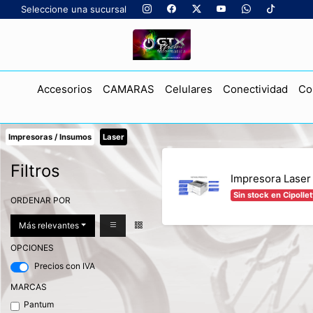
Seleccione una sucursal
Accesorios
CAMARAS
Celulares
Conectividad
Co
Impresoras / Insumos
Laser
Filtros
Impresora Lase
Sin stock en Cipollet
ORDENAR POR
Más relevantes
OPCIONES
Precios con IVA
MARCAS
Pantum