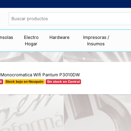
nsolas
Electro
Hardware
Impresoras /
Hogar
Insumos
r Monocromatica Wifi Pantum P3010DW
ti
Stock bajo en Neuquén
Sin stock en Central