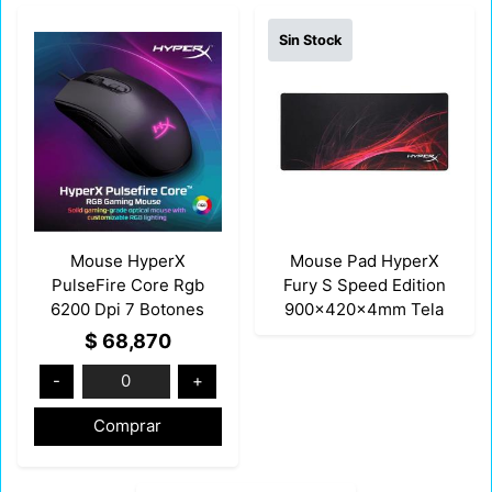
Sin Stock
Mouse HyperX
Mouse Pad HyperX
PulseFire Core Rgb
Fury S Speed Edition
6200 Dpi 7 Botones
900x420x4mm Tela
Programables Mod:
Mod: 4P5Q8AA HX-
$ 68,870
4P4F8AA
MPFS-S-XL
-
0
+
Comprar