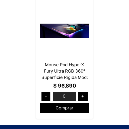
Mouse Pad HyperX
Fury Ultra RGB 360°
Superficie Rigida Mod:
HX-MPFU-M
$ 96,890
-
0
+
Comprar