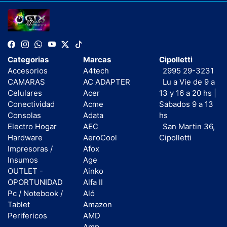
Categorias
Marcas
Cipolletti
Accesorios
A4tech
2995 29-3231
CAMARAS
AC ADAPTER
Lu a Vie de 9 a
Celulares
Acer
13 y 16 a 20 hs |
Conectividad
Acme
Sabados 9 a 13
Consolas
Adata
hs
Electro Hogar
AEC
San Martin 36,
Hardware
AeroCool
Cipolletti
Impresoras /
Afox
Insumos
Age
OUTLET -
Ainko
OPORTUNIDAD
Alfa II
Pc / Notebook /
Aló
Tablet
Amazon
Perifericos
AMD
Amp