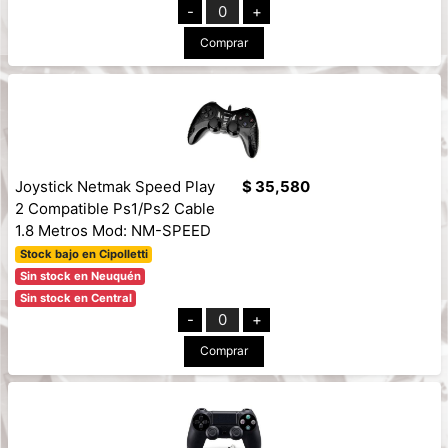
-
0
+
Comprar
Joystick Netmak Speed Play
$ 35,580
2 Compatible Ps1/Ps2 Cable
1.8 Metros Mod: NM-SPEED
Stock bajo en Cipolletti
Sin stock en Neuquén
Sin stock en Central
-
0
+
Comprar