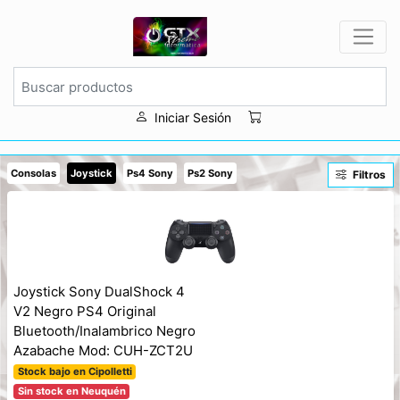
Iniciar Sesión
Consolas
Joystick
Ps4 Sony
Ps2 Sony
Filtros
Joystick Sony DualShock 4
V2 Negro PS4 Original
Bluetooth/Inalambrico Negro
Azabache Mod: CUH-ZCT2U
Stock bajo en Cipolletti
Sin stock en Neuquén