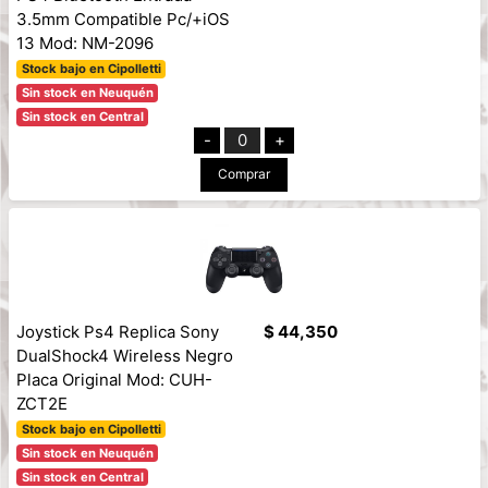
3.5mm Compatible Pc/+iOS
13 Mod: NM-2096
Stock bajo en Cipolletti
Sin stock en Neuquén
Sin stock en Central
-
0
+
Comprar
Joystick Ps4 Replica Sony
$ 44,350
DualShock4 Wireless Negro
Placa Original Mod: CUH-
ZCT2E
Stock bajo en Cipolletti
Sin stock en Neuquén
Sin stock en Central