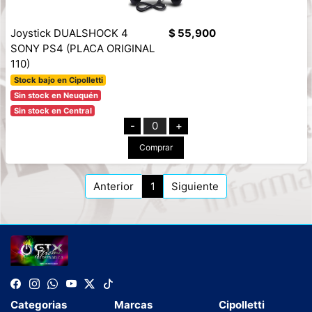
Joystick DUALSHOCK 4
$ 55,900
SONY PS4 (PLACA ORIGINAL
110)
Stock bajo en Cipolletti
Sin stock en Neuquén
Sin stock en Central
-
0
+
Comprar
Anterior
1
Siguiente
Categorias
Marcas
Cipolletti