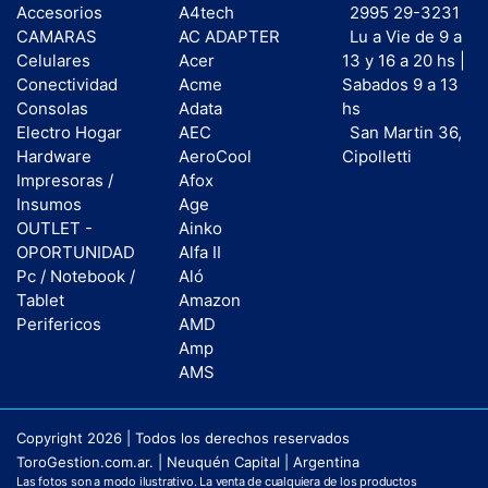
Accesorios
A4tech
2995 29-3231
CAMARAS
AC ADAPTER
Lu a Vie de 9 a
Celulares
Acer
13 y 16 a 20 hs |
Conectividad
Acme
Sabados 9 a 13
Consolas
Adata
hs
Electro Hogar
AEC
San Martin 36,
Hardware
AeroCool
Cipolletti
Impresoras /
Afox
Insumos
Age
OUTLET -
Ainko
OPORTUNIDAD
Alfa II
Pc / Notebook /
Aló
Tablet
Amazon
Perifericos
AMD
Amp
AMS
Copyright 2026 | Todos los derechos reservados
ToroGestion.com.ar. | Neuquén Capital | Argentina
Las fotos son a modo ilustrativo. La venta de cualquiera de los productos