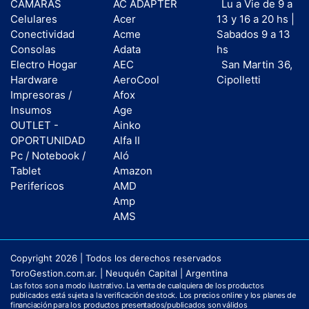
CAMARAS
AC ADAPTER
Lu a Vie de 9 a
Celulares
Acer
13 y 16 a 20 hs |
Conectividad
Acme
Sabados 9 a 13
Consolas
Adata
hs
Electro Hogar
AEC
San Martin 36,
Hardware
AeroCool
Cipolletti
Impresoras /
Afox
Insumos
Age
OUTLET -
Ainko
OPORTUNIDAD
Alfa II
Pc / Notebook /
Aló
Tablet
Amazon
Perifericos
AMD
Amp
AMS
Copyright 2026 | Todos los derechos reservados
ToroGestion.com.ar. | Neuquén Capital | Argentina
Las fotos son a modo ilustrativo. La venta de cualquiera de los productos
publicados está sujeta a la verificación de stock. Los precios online y los planes de
financiación para los productos presentados/publicados son válidos