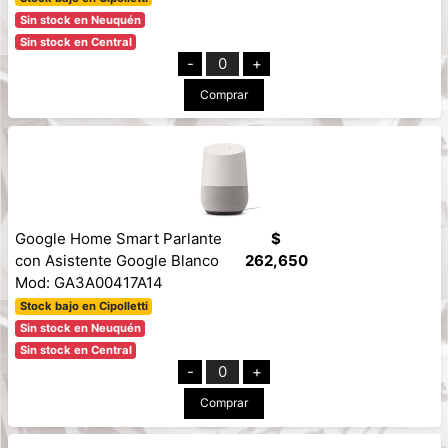
Sin stock en Neuquén
Sin stock en Central
-
0
+
Comprar
Google Home Smart Parlante
$
con Asistente Google Blanco
262,650
Mod: GA3A00417A14
Stock bajo en Cipolletti
Sin stock en Neuquén
Sin stock en Central
-
0
+
Comprar