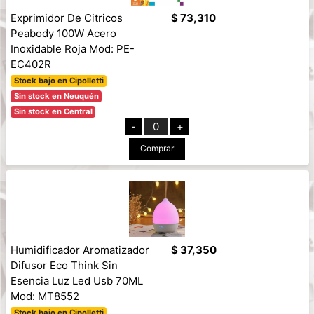
Exprimidor De Citricos
$ 73,310
Peabody 100W Acero
Inoxidable Roja Mod: PE-
EC402R
Stock bajo en Cipolletti
Sin stock en Neuquén
Sin stock en Central
-
0
+
Comprar
Humidificador Aromatizador
$ 37,350
Difusor Eco Think Sin
Esencia Luz Led Usb 70ML
Mod: MT8552
Stock bajo en Cipolletti