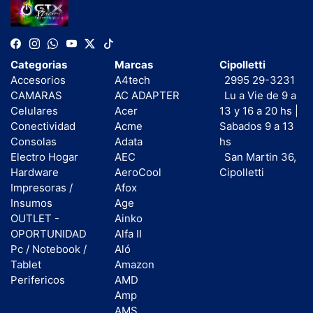
Categorias
Marcas
Cipolletti
Accesorios
A4tech
2995 29-3231
CAMARAS
AC ADAPTER
Lu a Vie de 9 a
Celulares
Acer
13 y 16 a 20 hs |
Conectividad
Acme
Sabados 9 a 13
Consolas
Adata
hs
Electro Hogar
AEC
San Martin 36,
Hardware
AeroCool
Cipolletti
Impresoras /
Afox
Insumos
Age
OUTLET -
Ainko
OPORTUNIDAD
Alfa II
Pc / Notebook /
Aló
Tablet
Amazon
Perifericos
AMD
Amp
AMS