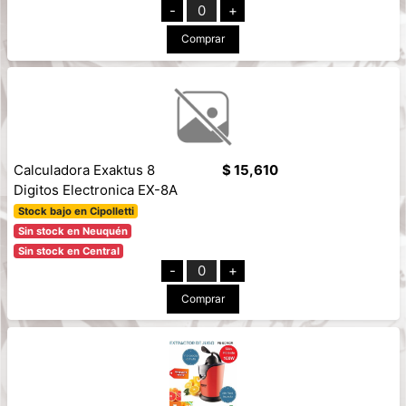
-
0
+
Comprar
Calculadora Exaktus 8
$ 15,610
Digitos Electronica EX-8A
Stock bajo en Cipolletti
Sin stock en Neuquén
Sin stock en Central
-
0
+
Comprar