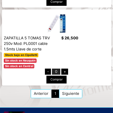
Comprar
ZAPATILLA 5 TOMAS TRV
$ 26,500
250v Mod: PLG001 cable
1.5mts Llave de corte
Stock bajo en Cipolletti
Sin stock en Neuquén
Sin stock en Central
-
0
+
Comprar
Anterior
1
Siguiente