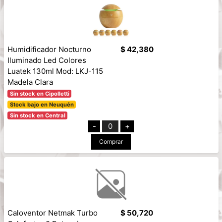
Humidificador Nocturno
$ 42,380
Iluminado Led Colores
Luatek 130ml Mod: LKJ-115
Madela Clara
Sin stock en Cipolletti
Stock bajo en Neuquén
Sin stock en Central
-
0
+
Comprar
Caloventor Netmak Turbo
$ 50,720