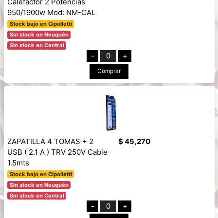
Calefactor 2 Potencias
950/1900w Mod: NM-CAL
Stock bajo en Cipolletti
Sin stock en Neuquén
Sin stock en Central
-
0
+
Comprar
ZAPATILLA 4 TOMAS + 2
$ 45,270
USB ( 2.1 A ) TRV 250V Cable
1.5mts
Stock bajo en Cipolletti
Sin stock en Neuquén
Sin stock en Central
-
0
+