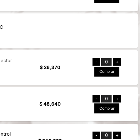
6C
nector
-
0
+
$ 26,370
Comprar
-
0
+
$ 48,640
Comprar
ntrol
-
0
+