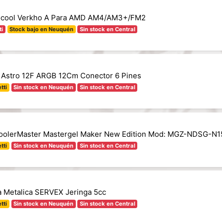
ocool Verkho A Para AMD AM4/AM3+/FM2
ti
Stock bajo en Neuquén
Sin stock en Central
 Astro 12F ARGB 12Cm Conector 6 Pines
tti
Sin stock en Neuquén
Sin stock en Central
CoolerMaster Mastergel Maker New Edition Mod: MGZ-NDSG-N
tti
Sin stock en Neuquén
Sin stock en Central
a Metalica SERVEX Jeringa 5cc
tti
Sin stock en Neuquén
Sin stock en Central