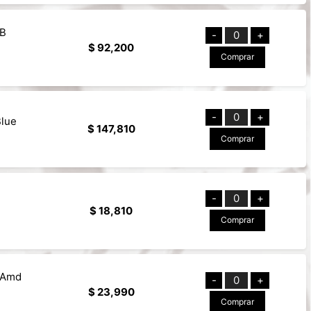
GB
-
0
+
$ 92,200
Comprar
-
0
+
lue
$ 147,810
Comprar
-
0
+
$ 18,810
Comprar
/Amd
-
0
+
$ 23,990
Comprar