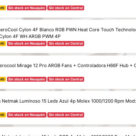
tti
Sin stock en Neuquén
Sin stock en Central
AeroCool Cylon 4F Blanco RGB PWN Heat Core Touch Technolo
 Cylon 4F WH ARGB PWM 4P
tti
Sin stock en Neuquén
Sin stock en Central
Aerocool Mirage 12 Pro ARGB Fans + Controladora H66F Hub + 
tti
Sin stock en Neuquén
Sin stock en Central
 Netmak Luminoso 15 Leds Azul 4p Molex 1000/1200 Rpm Mod
tti
Sin stock en Neuquén
Sin stock en Central