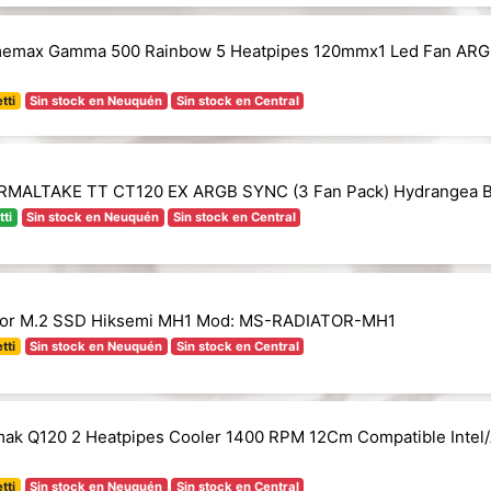
emax Gamma 500 Rainbow 5 Heatpipes 120mmx1 Led Fan AR
tti
Sin stock en Neuquén
Sin stock en Central
RMALTAKE TT CT120 EX ARGB SYNC (3 Fan Pack) Hydrangea B
tti
Sin stock en Neuquén
Sin stock en Central
alor M.2 SSD Hiksemi MH1 Mod: MS-RADIATOR-MH1
tti
Sin stock en Neuquén
Sin stock en Central
ak Q120 2 Heatpipes Cooler 1400 RPM 12Cm Compatible Intel
tti
Sin stock en Neuquén
Sin stock en Central