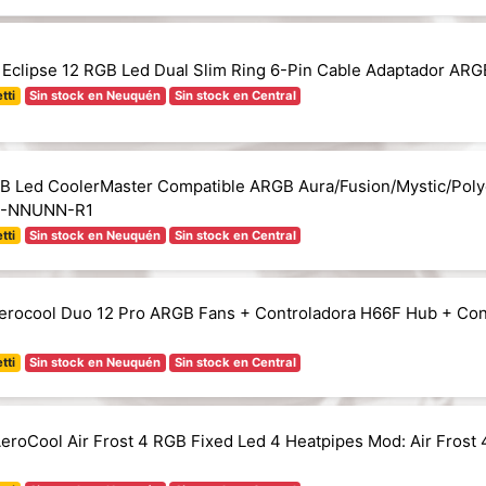
 Eclipse 12 RGB Led Dual Slim Ring 6-Pin Cable Adaptador ARG
tti
Sin stock en Neuquén
Sin stock en Central
B Led CoolerMaster Compatible ARGB Aura/Fusion/Mystic/Pol
N-NNUNN-R1
tti
Sin stock en Neuquén
Sin stock en Central
Aerocool Duo 12 Pro ARGB Fans + Controladora H66F Hub + Con
tti
Sin stock en Neuquén
Sin stock en Central
AeroCool Air Frost 4 RGB Fixed Led 4 Heatpipes Mod: Air Frost