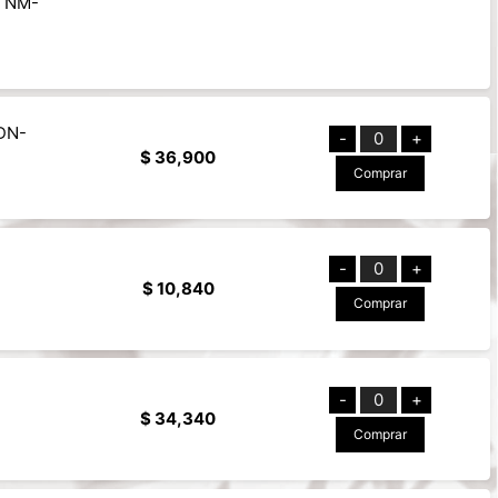
: NM-
DN-
-
0
+
$ 36,900
Comprar
-
0
+
$ 10,840
Comprar
-
0
+
$ 34,340
Comprar