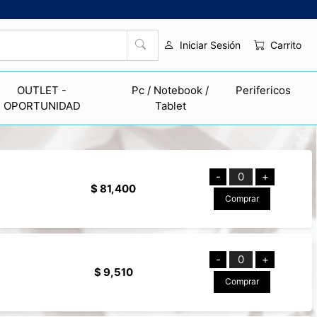
Carrito
Iniciar Sesión
OUTLET -
Pc / Notebook /
Perifericos
OPORTUNIDAD
Tablet
-
0
+
$ 81,400
Comprar
-
0
+
$ 9,510
Comprar