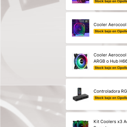
Stock bajo en Cipolle
Cooler Aerocoo
Stock bajo en Cipolle
Cooler Aerocool
ARGB o Hub H6
Stock bajo en Cipolle
Controladora R
Stock bajo en Cipolle
Kit Coolers x3 