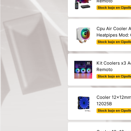
Remoto
Stock bajo en Cipolle
Cpu Air Cooler 
Heatpipes Mod:
Stock bajo en Cipolle
Kit Coolers x3 
Remoto
Stock bajo en Cipolle
Cooler 12x12mm
12025B
Stock bajo en Cipolle