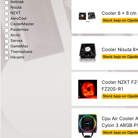
Netmak
Nisuta
Cooler 8 x 8 c
NZXT
AeroCool
Stock bajo en Cipolle
CoolerMaster
Pastermax
Arctic
Servex
GameMax
Cooler Nisuta 8
Thermaltake
Stock bajo en Cipolle
Hiksemi
Cooler NZXT FZ-
FZ20S-R1
Stock bajo en Cipolle
Cpu Air Cooler 
Cylon 3 ARGB 
Stock bajo en Cipolle