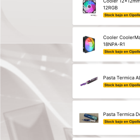
Cooler 12x12mm
12RGB
Stock bajo en Cipolle
Cooler CoolerM
18NPA-R1
Stock bajo en Cipolle
Pasta Termica A
Stock bajo en Cipolle
Pasta Termica D
Stock bajo en Cipolle