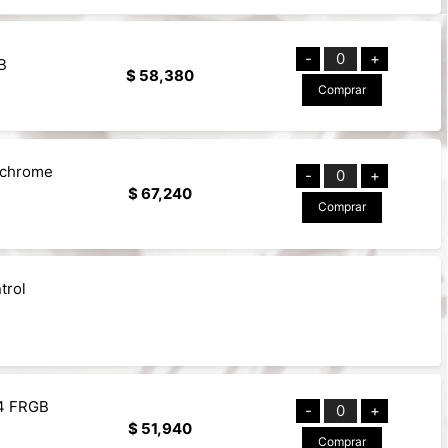
-
0
+
B
$ 58,380
Comprar
ychrome
-
0
+
$ 67,240
Comprar
trol
 4 FRGB
-
0
+
$ 51,940
Comprar