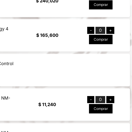
$ 240,020
Comprar
gy 4
-
0
+
$ 165,600
Comprar
Control
: NM-
-
0
+
$ 11,240
Comprar