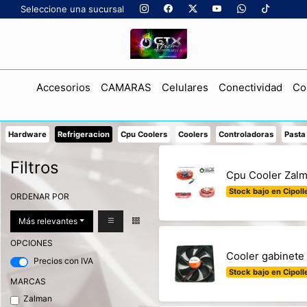
Seleccione una sucursal
Accesorios
CAMARAS
Celulares
Conectividad
Co
Hardware
Refrigeracion
Cpu Coolers
Coolers
Controladoras
Pasta
Filtros
Cpu Cooler Zal
Stock bajo en Cipolle
ORDENAR POR
Más relevantes
OPCIONES
Cooler gabinete
Precios con IVA
Stock bajo en Cipolle
MARCAS
Zalman