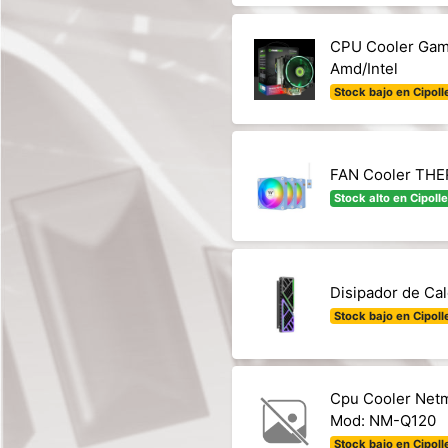
CPU Cooler Gam
Amd/Intel
Stock bajo en Cipolle
FAN Cooler THE
Stock alto en Cipolle
Disipador de C
Stock bajo en Cipolle
Cpu Cooler Netm
Mod: NM-Q120
Stock bajo en Cipolle