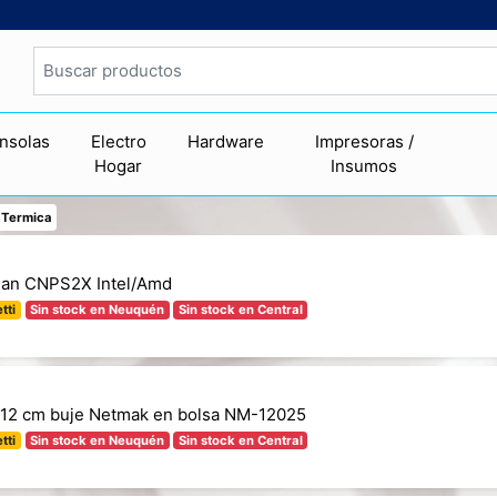
nsolas
Electro
Hardware
Impresoras /
Hogar
Insumos
 Termica
man CNPS2X Intel/Amd
tti
Sin stock en Neuquén
Sin stock en Central
 12 cm buje Netmak en bolsa NM-12025
tti
Sin stock en Neuquén
Sin stock en Central