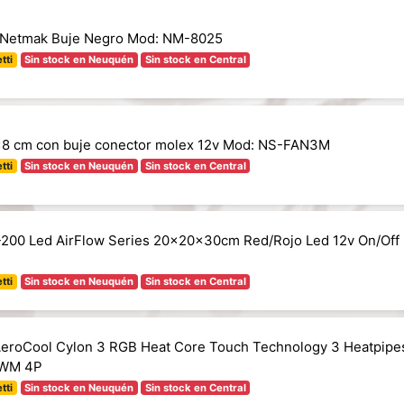
m Netmak Buje Negro Mod: NM-8025
tti
Sin stock en Neuquén
Sin stock en Central
x8 cm con buje conector molex 12v Mod: NS-FAN3M
tti
Sin stock en Neuquén
Sin stock en Central
200 Led AirFlow Series 20x20x30cm Red/Rojo Led 12v On/Off
tti
Sin stock en Neuquén
Sin stock en Central
AeroCool Cylon 3 RGB Heat Core Touch Technology 3 Heatpipe
PWM 4P
tti
Sin stock en Neuquén
Sin stock en Central