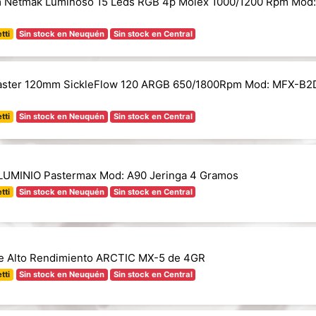
 Netmak Luminoso 15 Leds RGB 4p Molex 1000/1200 Rpm Mod
tti
Sin stock en Neuquén
Sin stock en Central
aster 120mm SickleFlow 120 ARGB 650/1800Rpm Mod: MFX-B2
tti
Sin stock en Neuquén
Sin stock en Central
LUMINIO Pastermax Mod: A90 Jeringa 4 Gramos
tti
Sin stock en Neuquén
Sin stock en Central
e Alto Rendimiento ARCTIC MX-5 de 4GR
tti
Sin stock en Neuquén
Sin stock en Central