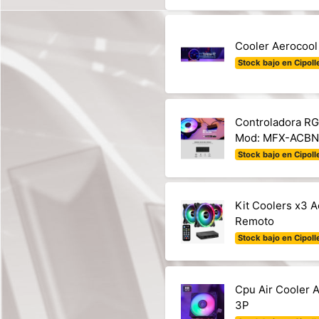
Cooler Aerocool
Stock bajo en Cipolle
Controladora RG
Mod: MFX-ACB
Stock bajo en Cipolle
Kit Coolers x3 
Remoto
Stock bajo en Cipolle
Cpu Air Cooler 
3P