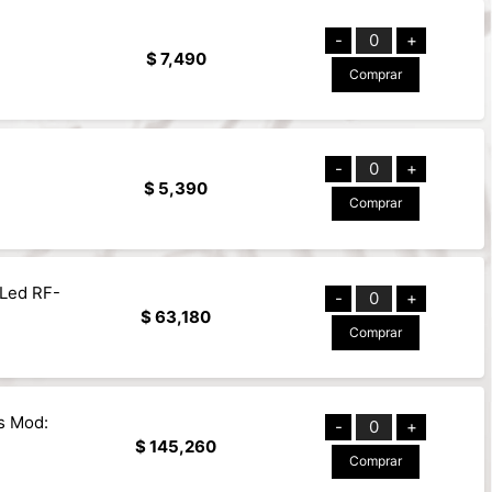
-
0
+
$ 7,490
Comprar
-
0
+
$ 5,390
Comprar
 Led RF-
-
0
+
$ 63,180
Comprar
s Mod:
-
0
+
$ 145,260
Comprar