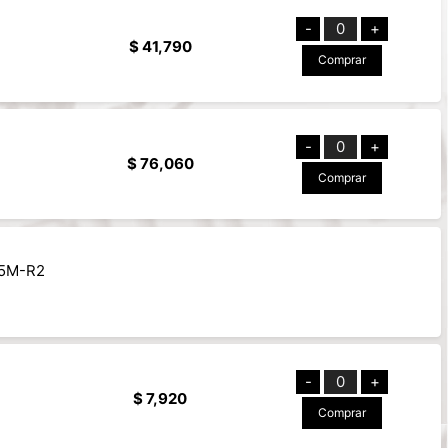
-
0
+
$ 41,790
Comprar
-
0
+
$ 76,060
Comprar
15M-R2
-
0
+
$ 7,920
Comprar