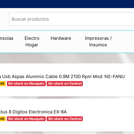
nsolas
Electro
Hardware
Impresoras /
Hogar
Insumos
ta Usb Aspas Aluminio Cable 0.9M 2100 Rpm Mod: NS-FANU
tti
Sin stock en Neuquén
Sin stock en Central
tus 8 Digitos Electronica EX-8A
tti
Sin stock en Neuquén
Sin stock en Central