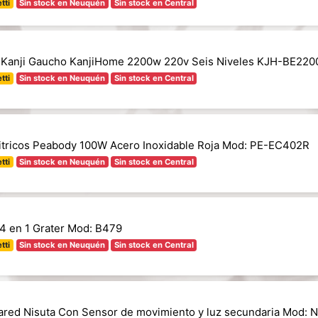
tti
Sin stock en Neuquén
Sin stock en Central
ica Kanji Gaucho KanjiHome 2200w 220v Seis Niveles KJH-BE22
tti
Sin stock en Neuquén
Sin stock en Central
itricos Peabody 100W Acero Inoxidable Roja Mod: PE-EC402R
tti
Sin stock en Neuquén
Sin stock en Central
 4 en 1 Grater Mod: B479
tti
Sin stock en Neuquén
Sin stock en Central
Pared Nisuta Con Sensor de movimiento y luz secundaria Mod: