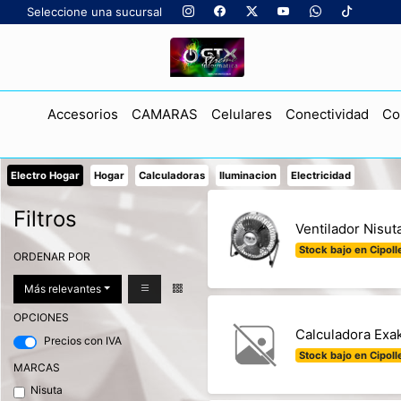
Seleccione una sucursal
Accesorios
CAMARAS
Celulares
Conectividad
Co
Electro Hogar
Hogar
Calculadoras
Iluminacion
Electricidad
Filtros
Ventilador Nisu
Stock bajo en Cipolle
ORDENAR POR
Más relevantes
OPCIONES
Calculadora Exak
Precios con IVA
Stock bajo en Cipolle
MARCAS
Nisuta