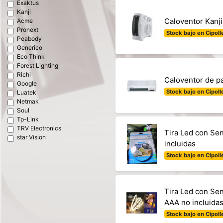
Exaktus
Kanji
Caloventor Kanj
Acme
Pronext
Stock bajo en Cipolle
Peabody
Generico
Eco Think
Forest Lighting
Richi
Caloventor de p
Google
Stock bajo en Cipolle
Luatek
Netmak
Soul
Tp-Link
TRV Electronics
Tira Led con Se
star Vision
incluidas
Stock bajo en Cipolle
Tira Led con Se
AAA no incluidas
Stock bajo en Cipolle