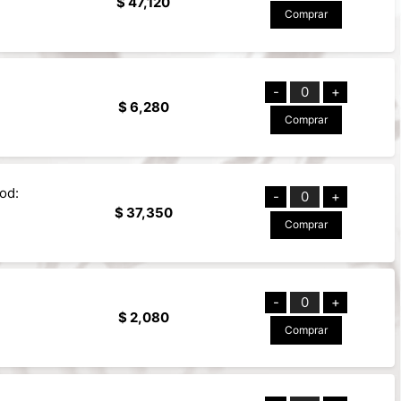
$ 47,120
Comprar
-
0
+
$ 6,280
Comprar
od:
-
0
+
$ 37,350
Comprar
-
0
+
$ 2,080
Comprar