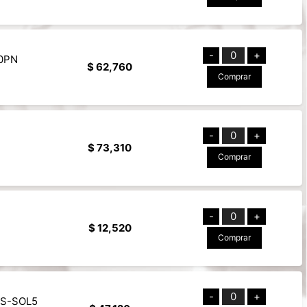
-
0
+
00PN
$ 62,760
Comprar
-
0
+
$ 73,310
Comprar
-
0
+
$ 12,520
Comprar
-
0
+
 NS-SOL5