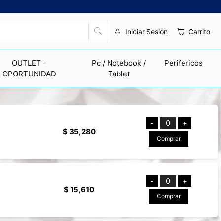
Carrito
Iniciar Sesión
OUTLET -
Pc / Notebook /
Perifericos
OPORTUNIDAD
Tablet
-
0
+
$ 35,280
Comprar
-
0
+
$ 15,610
Comprar