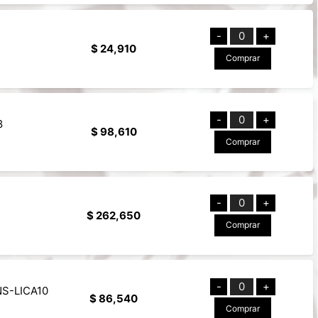
-
0
+
$ 24,910
Comprar
-
0
+
8
$ 98,610
Comprar
-
0
+
4
$ 262,650
Comprar
-
0
+
 NS-LICA10
$ 86,540
Comprar