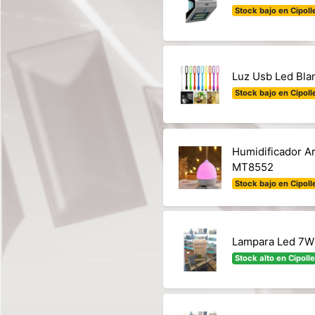
Stock bajo en Cipolle
Luz Usb Led Bla
Stock bajo en Cipolle
Humidificador A
MT8552
Stock bajo en Cipolle
Lampara Led 7W˜
Stock alto en Cipolle