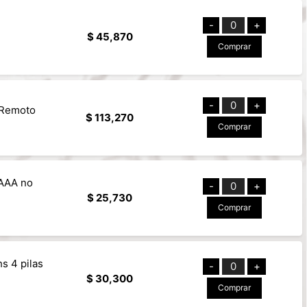
-
0
+
$ 45,870
Comprar
-
0
+
 Remoto
$ 113,270
Comprar
 AAA no
-
0
+
$ 25,730
Comprar
s 4 pilas
-
0
+
$ 30,300
Comprar