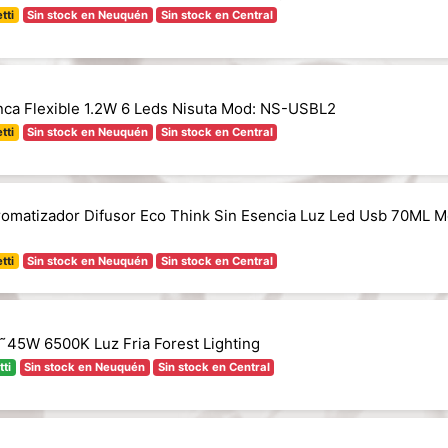
tti
Sin stock en Neuquén
Sin stock en Central
nca Flexible 1.2W 6 Leds Nisuta Mod: NS-USBL2
tti
Sin stock en Neuquén
Sin stock en Central
romatizador Difusor Eco Think Sin Esencia Luz Led Usb 70ML M
tti
Sin stock en Neuquén
Sin stock en Central
45W 6500K Luz Fria Forest Lighting
tti
Sin stock en Neuquén
Sin stock en Central