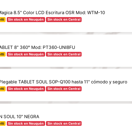
 Magica 8.5" Color LCD Escritura OSR Mod: WTM-10
tti
Sin stock en Neuquén
Sin stock en Central
ABLET 8" 360° Mod: PT360-UNI8FU
tti
Sin stock en Neuquén
Sin stock en Central
legable TABLET SOUL SOP-Q100 hasta 11" cómodo y seguro
tti
Sin stock en Neuquén
Sin stock en Central
 SOUL 10" NEGRA
tti
Sin stock en Neuquén
Sin stock en Central