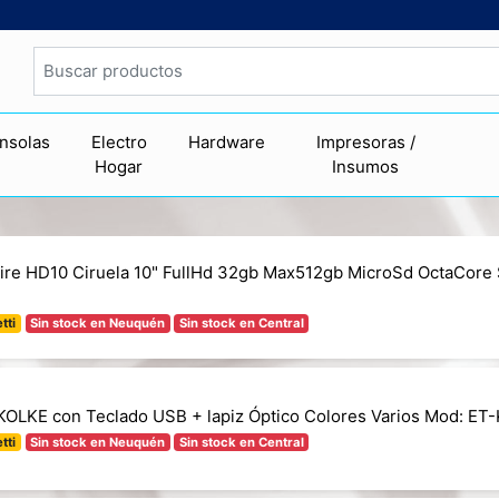
nsolas
Electro
Hardware
Impresoras /
Hogar
Insumos
ire HD10 Ciruela 10" FullHd 32gb Max512gb MicroSd OctaCore
tti
Sin stock en Neuquén
Sin stock en Central
 KOLKE con Teclado USB + lapiz Óptico Colores Varios Mod: E
tti
Sin stock en Neuquén
Sin stock en Central