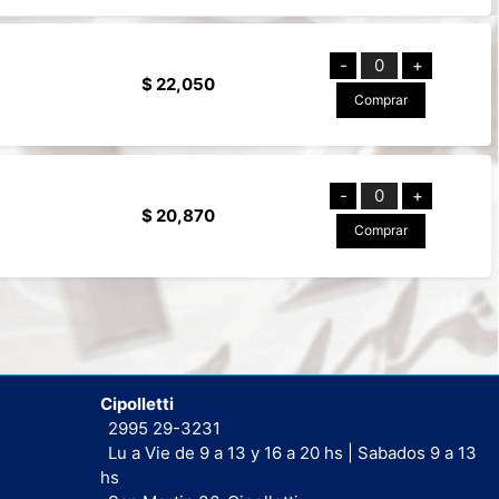
-
0
+
$ 22,050
Comprar
-
0
+
$ 20,870
Comprar
Cipolletti
2995 29-3231
Lu a Vie de 9 a 13 y 16 a 20 hs | Sabados 9 a 13
hs