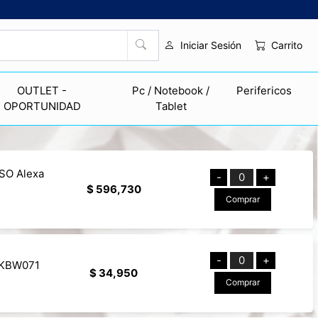
Carrito
Iniciar Sesión
OUTLET -
Pc / Notebook /
Perifericos
OPORTUNIDAD
Tablet
 SO Alexa
-
0
+
$ 596,730
Comprar
-
0
+
T-KBW071
$ 34,950
Comprar