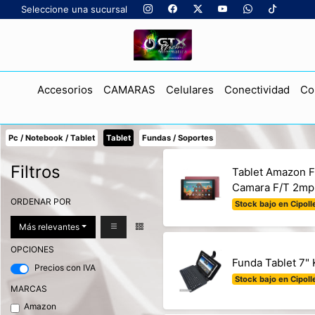
Seleccione una sucursal
Accesorios
CAMARAS
Celulares
Conectividad
Co
Pc / Notebook / Tablet
Tablet
Fundas / Soportes
Filtros
Tablet Amazon F
Camara F/T 2mp
ORDENAR POR
Stock bajo en Cipolle
Más relevantes
OPCIONES
Funda Tablet 7"
Precios con IVA
Stock bajo en Cipolle
MARCAS
Amazon