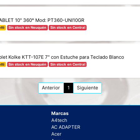
ABLET 10" 360° Mod: PT360-UNI10GR
tti
Sin stock en Neuquén
Sin stock en Central
blet Kolke KTT-107E 7" con Estuche para Teclado Blanco
tti
Sin stock en Neuquén
Sin stock en Central
Anterior
1
Siguiente
Marcas
A4tech
AC ADAPTER
Acer