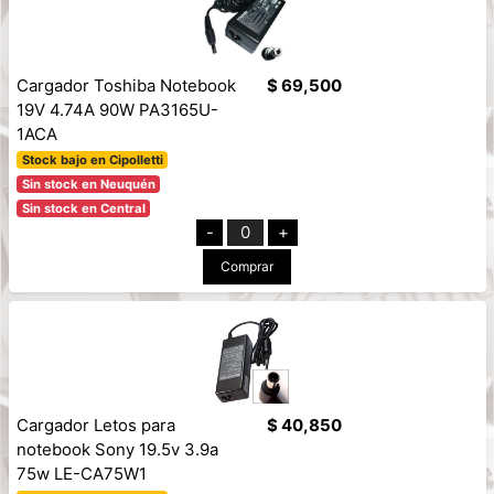
Cargador Toshiba Notebook
$ 69,500
19V 4.74A 90W PA3165U-
1ACA
Stock bajo en Cipolletti
Sin stock en Neuquén
Sin stock en Central
-
0
+
Comprar
Cargador Letos para
$ 40,850
notebook Sony 19.5v 3.9a
75w LE-CA75W1