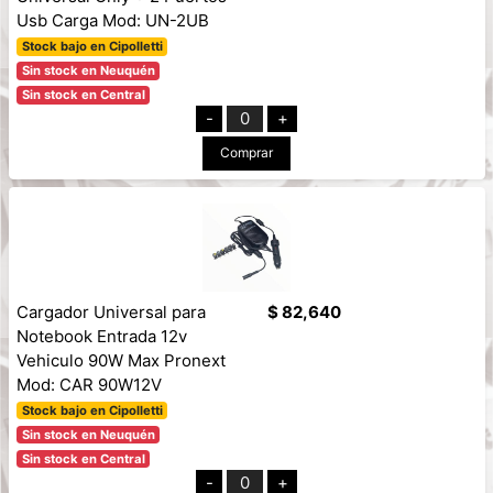
Usb Carga Mod: UN-2UB
Stock bajo en Cipolletti
Sin stock en Neuquén
Sin stock en Central
-
0
+
Comprar
Cargador Universal para
$ 82,640
Notebook Entrada 12v
Vehiculo 90W Max Pronext
Mod: CAR 90W12V
Stock bajo en Cipolletti
Sin stock en Neuquén
Sin stock en Central
-
0
+