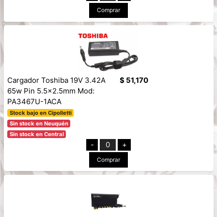
Comprar
Cargador Toshiba 19V 3.42A
$ 51,170
65w Pin 5.5x2.5mm Mod:
PA3467U-1ACA
Stock bajo en Cipolletti
Sin stock en Neuquén
Sin stock en Central
-
0
+
Comprar