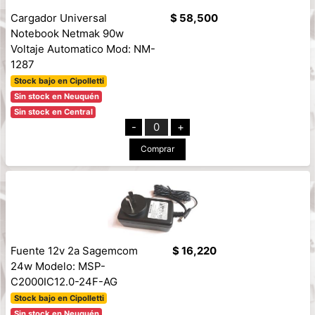
Cargador Universal
$ 58,500
Notebook Netmak 90w
Voltaje Automatico Mod: NM-
1287
Stock bajo en Cipolletti
Sin stock en Neuquén
Sin stock en Central
-
0
+
Comprar
Fuente 12v 2a Sagemcom
$ 16,220
24w Modelo: MSP-
C2000IC12.0-24F-AG
Stock bajo en Cipolletti
Sin stock en Neuquén