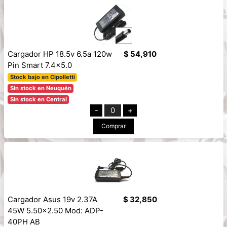
Cargador HP 18.5v 6.5a 120w
$ 54,910
Pin Smart 7.4x5.0
Stock bajo en Cipolletti
Sin stock en Neuquén
Sin stock en Central
-
0
+
Comprar
Cargador Asus 19v 2.37A
$ 32,850
45W 5.50x2.50 Mod: ADP-
40PH AB