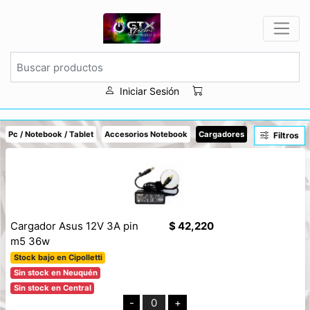
Iniciar Sesión
Pc / Notebook / Tablet
Accesorios Notebook
Cargadores
Filtros
Cargador Asus 12V 3A pin
$ 42,220
m5 36w
Stock bajo en Cipolletti
Sin stock en Neuquén
Sin stock en Central
-
0
+