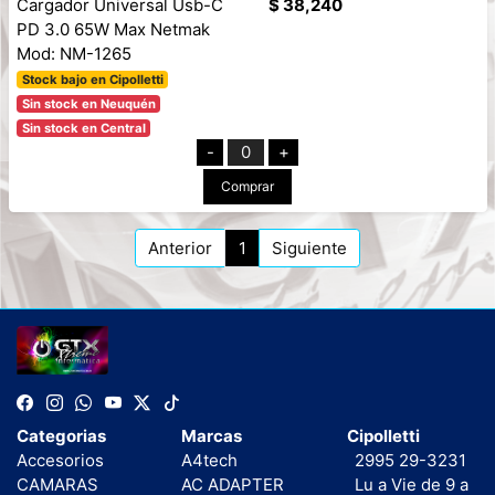
Cargador Universal Usb-C
$ 38,240
PD 3.0 65W Max Netmak
Mod: NM-1265
Stock bajo en Cipolletti
Sin stock en Neuquén
Sin stock en Central
-
0
+
Comprar
Anterior
1
Siguiente
Categorias
Marcas
Cipolletti
Accesorios
A4tech
2995 29-3231
CAMARAS
AC ADAPTER
Lu a Vie de 9 a