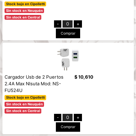
Stock bajo en Cipolletti
Sin stock en Neuquén
Sin stock en Central
-
0
+
Comprar
Cargador Usb de 2 Puertos
$ 10,610
2.4A Max NIsuta Mod: NS-
FU524U
Stock bajo en Cipolletti
Sin stock en Neuquén
Sin stock en Central
-
0
+
Comprar