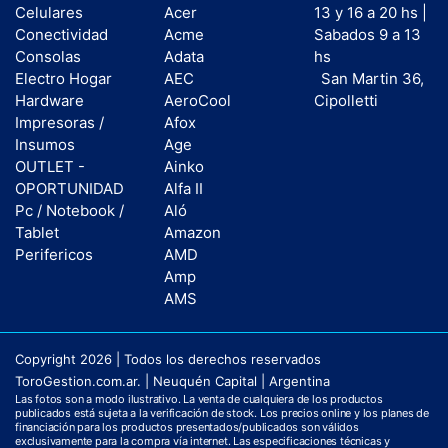
Celulares
Acer
13 y 16 a 20 hs |
Conectividad
Acme
Sabados 9 a 13
Consolas
Adata
hs
Electro Hogar
AEC
San Martin 36,
Hardware
AeroCool
Cipolletti
Impresoras /
Afox
Insumos
Age
OUTLET -
Ainko
OPORTUNIDAD
Alfa II
Pc / Notebook /
Aló
Tablet
Amazon
Perifericos
AMD
Amp
AMS
Copyright 2026 | Todos los derechos reservados
ToroGestion.com.ar. | Neuquén Capital | Argentina
Las fotos son a modo ilustrativo. La venta de cualquiera de los productos
publicados está sujeta a la verificación de stock. Los precios online y los planes de
financiación para los productos presentados/publicados son válidos
exclusivamente para la compra vía internet. Las especificaciones técnicas y