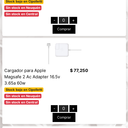
Stock bajo en Cipolletti
Sin stock en Neuquén
Sin stock en Central
-
0
+
Comprar
Cargador para Apple
$ 77,250
Magsafe 2 Ac Adapter 16.5v
3.65a 60w
Stock bajo en Cipolletti
Sin stock en Neuquén
Sin stock en Central
-
0
+
Comprar