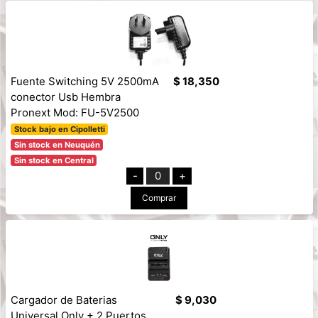
Fuente Switching 5V 2500mA
$ 18,350
conector Usb Hembra
Pronext Mod: FU-5V2500
Stock bajo en Cipolletti
Sin stock en Neuquén
Sin stock en Central
-
0
+
Comprar
Cargador de Baterias
$ 9,030
Universal Only + 2 Puertos