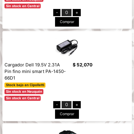
Sin stock en Central
-
0
+
Comprar
Cargador Dell 19.5V 2.31A
$ 52,070
Pin fino mini smart PA-1450-
66D1
Stock bajo en Cipolletti
Sin stock en Neuquén
Sin stock en Central
-
0
+
Comprar