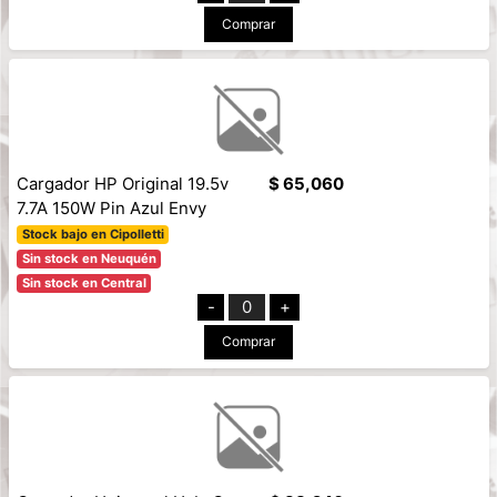
Comprar
Cargador HP Original 19.5v
$ 65,060
7.7A 150W Pin Azul Envy
Stock bajo en Cipolletti
Sin stock en Neuquén
Sin stock en Central
-
0
+
Comprar