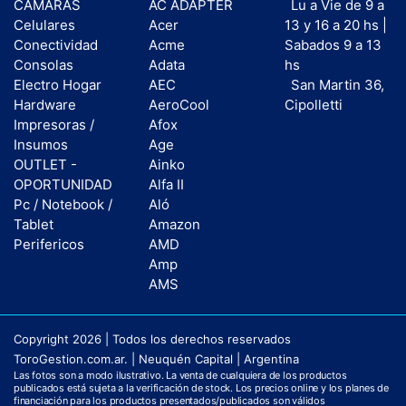
CAMARAS
AC ADAPTER
Lu a Vie de 9 a
Celulares
Acer
13 y 16 a 20 hs |
Conectividad
Acme
Sabados 9 a 13
Consolas
Adata
hs
Electro Hogar
AEC
San Martin 36,
Hardware
AeroCool
Cipolletti
Impresoras /
Afox
Insumos
Age
OUTLET -
Ainko
OPORTUNIDAD
Alfa II
Pc / Notebook /
Aló
Tablet
Amazon
Perifericos
AMD
Amp
AMS
Copyright 2026 | Todos los derechos reservados
ToroGestion.com.ar. | Neuquén Capital | Argentina
Las fotos son a modo ilustrativo. La venta de cualquiera de los productos
publicados está sujeta a la verificación de stock. Los precios online y los planes de
financiación para los productos presentados/publicados son válidos