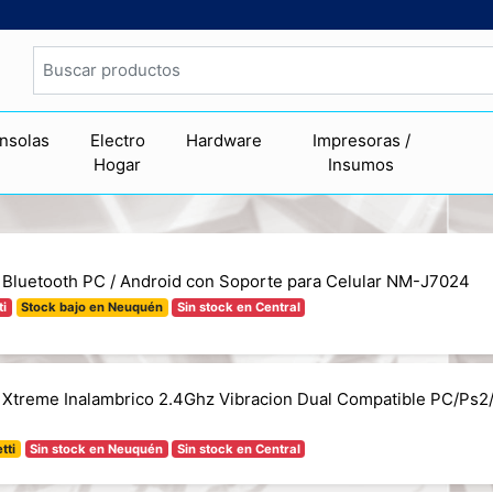
nsolas
Electro
Hardware
Impresoras /
Hogar
Insumos
 Bluetooth PC / Android con Soporte para Celular NM-J7024
ti
Stock bajo en Neuquén
Sin stock en Central
 Xtreme Inalambrico 2.4Ghz Vibracion Dual Compatible PC/Ps2
tti
Sin stock en Neuquén
Sin stock en Central