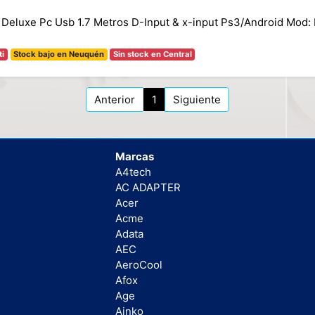
 Deluxe Pc Usb 1.7 Metros D-Input & x-input Ps3/Android Mod:
ti
Stock bajo en Neuquén
Sin stock en Central
Anterior
1
Siguiente
Marcas
A4tech
AC ADAPTER
Acer
Acme
Adata
AEC
AeroCool
Afox
Age
Ainko