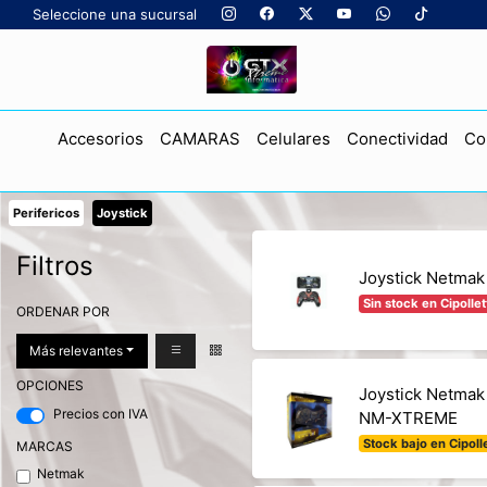
Seleccione una sucursal
Accesorios
CAMARAS
Celulares
Conectividad
Co
Perifericos
Joystick
Filtros
Joystick Netmak
Sin stock en Cipollet
ORDENAR POR
Más relevantes
OPCIONES
Joystick Netmak
Precios con IVA
NM-XTREME
Stock bajo en Cipolle
MARCAS
Netmak