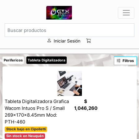
Iniciar Sesión
Perifericos
Tableta Digitalizadora
Filtros
Tableta Digitalizadora Grafica
$
Wacom Intuos Pro S / Small
1,046,260
269x170x8.45mm Mod:
PTH-460
Stock bajo en Cipolletti
Sin stock en Neuquén