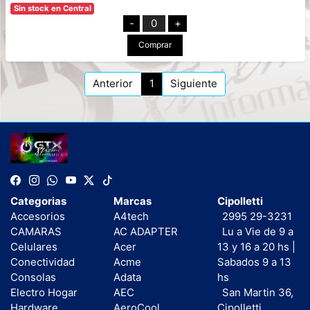
Sin stock en Central
-
0
+
Comprar
Anterior
1
Siguiente
Categorias
Marcas
Cipolletti
Accesorios
A4tech
2995 29-3231
CAMARAS
AC ADAPTER
Lu a Vie de 9 a
Celulares
Acer
13 y 16 a 20 hs |
Conectividad
Acme
Sabados 9 a 13
Consolas
Adata
hs
Electro Hogar
AEC
San Martin 36,
Hardware
AeroCool
Cipolletti