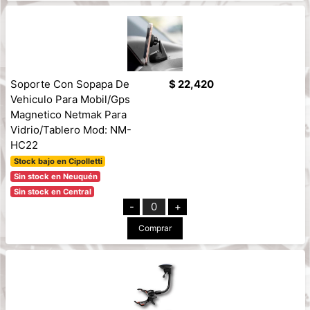
Soporte Con Sopapa De
$ 22,420
Vehiculo Para Mobil/Gps
Magnetico Netmak Para
Vidrio/Tablero Mod: NM-
HC22
Stock bajo en Cipolletti
Sin stock en Neuquén
Sin stock en Central
-
0
+
Comprar