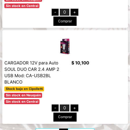
Sin stock en Central
-
0
+
Comprar
CARGADOR 12V para Auto
$ 10,100
SOUL DUO CAR 2.4 AMP 2
USB Mod: CA-USB2BL
BLANCO
Stock bajo en Cipolletti
Sin stock en Neuquén
Sin stock en Central
-
0
+
Comprar