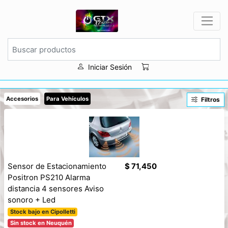
Iniciar Sesión
Accesorios
Para Vehículos
Filtros
Sensor de Estacionamiento
$ 71,450
Positron PS210 Alarma
distancia 4 sensores Aviso
sonoro + Led
Stock bajo en Cipolletti
Sin stock en Neuquén