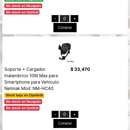
Sin stock en Neuquén
Sin stock en Central
-
0
+
Comprar
Soporte + Cargador
$ 33,470
Inalambrico 10W Max para
Smartphone para Vehiculo
Netmak Mod: NM-HC40
Stock bajo en Cipolletti
Sin stock en Neuquén
Sin stock en Central
-
0
+
Comprar