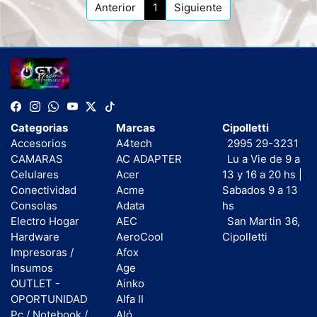
Anterior
1
Siguiente
Categorias
Marcas
Cipolletti
Accesorios
A4tech
2995 29-3231
CAMARAS
AC ADAPTER
Lu a Vie de 9 a
Celulares
Acer
13 y 16 a 20 hs |
Conectividad
Acme
Sabados 9 a 13
Consolas
Adata
hs
Electro Hogar
AEC
San Martin 36,
Hardware
AeroCool
Cipolletti
Impresoras /
Afox
Insumos
Age
OUTLET -
Ainko
OPORTUNIDAD
Alfa II
Pc / Notebook /
Aló