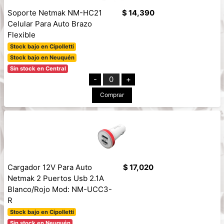
Soporte Netmak NM-HC21
$ 14,390
Celular Para Auto Brazo
Flexible
Stock bajo en Cipolletti
Stock bajo en Neuquén
Sin stock en Central
-
0
+
Comprar
Cargador 12V Para Auto
$ 17,020
Netmak 2 Puertos Usb 2.1A
Blanco/Rojo Mod: NM-UCC3-
R
Stock bajo en Cipolletti
Sin stock en Neuquén