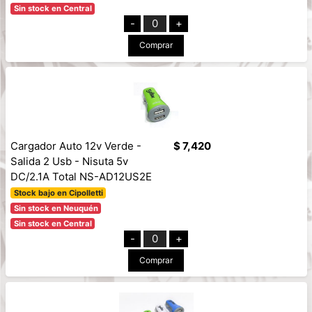
Sin stock en Central
-
0
+
Comprar
Cargador Auto 12v Verde -
$ 7,420
Salida 2 Usb - Nisuta 5v
DC/2.1A Total NS-AD12US2E
Stock bajo en Cipolletti
Sin stock en Neuquén
Sin stock en Central
-
0
+
Comprar