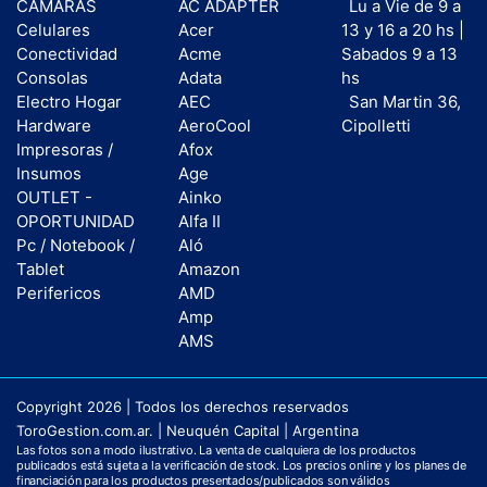
CAMARAS
AC ADAPTER
Lu a Vie de 9 a
Celulares
Acer
13 y 16 a 20 hs |
Conectividad
Acme
Sabados 9 a 13
Consolas
Adata
hs
Electro Hogar
AEC
San Martin 36,
Hardware
AeroCool
Cipolletti
Impresoras /
Afox
Insumos
Age
OUTLET -
Ainko
OPORTUNIDAD
Alfa II
Pc / Notebook /
Aló
Tablet
Amazon
Perifericos
AMD
Amp
AMS
Copyright 2026 | Todos los derechos reservados
ToroGestion.com.ar. | Neuquén Capital | Argentina
Las fotos son a modo ilustrativo. La venta de cualquiera de los productos
publicados está sujeta a la verificación de stock. Los precios online y los planes de
financiación para los productos presentados/publicados son válidos