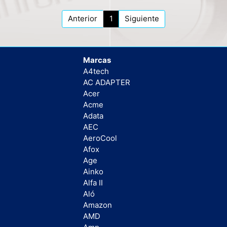
Anterior
1
Siguiente
Marcas
A4tech
AC ADAPTER
Acer
Acme
Adata
AEC
AeroCool
Afox
Age
Ainko
Alfa II
Aló
Amazon
AMD