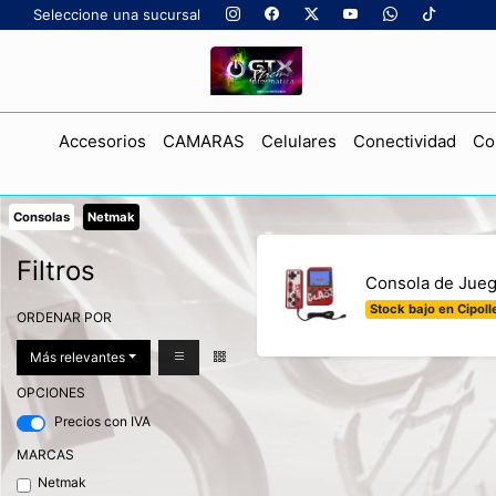
Seleccione una sucursal
Accesorios
CAMARAS
Celulares
Conectividad
Co
Consolas
Netmak
Filtros
Consola de Jueg
Stock bajo en Cipolle
ORDENAR POR
Más relevantes
OPCIONES
Precios con IVA
MARCAS
Netmak