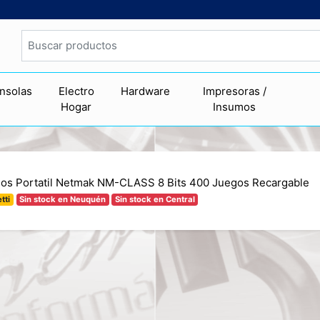
nsolas
Electro
Hardware
Impresoras /
Hogar
Insumos
os Portatil Netmak NM-CLASS 8 Bits 400 Juegos Recargable
tti
Sin stock en Neuquén
Sin stock en Central