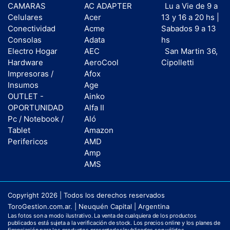
CAMARAS
AC ADAPTER
Lu a Vie de 9 a
Celulares
Acer
13 y 16 a 20 hs |
Conectividad
Acme
Sabados 9 a 13
Consolas
Adata
hs
Electro Hogar
AEC
San Martin 36,
Hardware
AeroCool
Cipolletti
Impresoras /
Afox
Insumos
Age
OUTLET -
Ainko
OPORTUNIDAD
Alfa II
Pc / Notebook /
Aló
Tablet
Amazon
Perifericos
AMD
Amp
AMS
Copyright 2026 | Todos los derechos reservados
ToroGestion.com.ar. | Neuquén Capital | Argentina
Las fotos son a modo ilustrativo. La venta de cualquiera de los productos
publicados está sujeta a la verificación de stock. Los precios online y los planes de