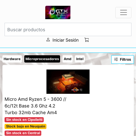
Iniciar Sesión
Hardware
Microprocesadores
Amd
Intel
Filtros
Micro Amd Ryzen 5 - 3600 //
6c/12t Base 3.6 Ghz 4.2
Turbo 32mb Cache Am4
Sin stock en Cipolletti
Stock bajo en Neuquén
Sin stock en Central