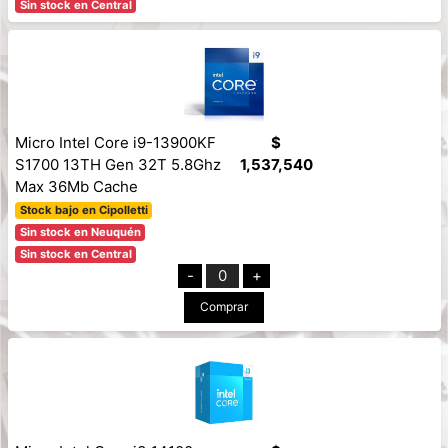
Sin stock en Central
Micro Intel Core i9-13900KF
$
S1700 13TH Gen 32T 5.8Ghz
1,537,540
Max 36Mb Cache
Stock bajo en Cipolletti
Sin stock en Neuquén
Sin stock en Central
-
0
+
Comprar