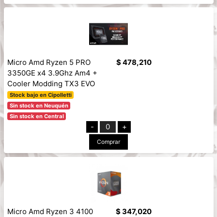
Micro Amd Ryzen 5 PRO
$ 478,210
3350GE x4 3.9Ghz Am4 +
Cooler Modding TX3 EVO
Stock bajo en Cipolletti
Sin stock en Neuquén
Sin stock en Central
-
0
+
Comprar
Micro Amd Ryzen 3 4100
$ 347,020