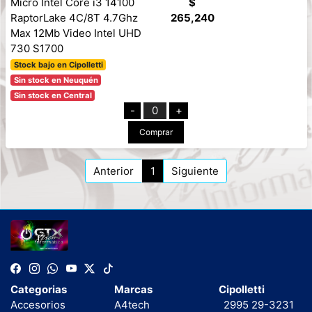
Micro Intel Core i3 14100
$
RaptorLake 4C/8T 4.7Ghz
265,240
Max 12Mb Video Intel UHD
730 S1700
Stock bajo en Cipolletti
Sin stock en Neuquén
Sin stock en Central
-
0
+
Comprar
Anterior
1
Siguiente
Categorias
Marcas
Cipolletti
Accesorios
A4tech
2995 29-3231