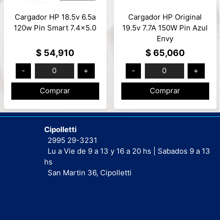
Cargador HP 18.5v 6.5a
Cargador HP Original
120w Pin Smart 7.4x5.0
19.5v 7.7A 150W Pin Azul
Envy
$ 54,910
$ 65,060
-
0
+
-
0
+
Comprar
Comprar
Cipolletti
2995 29-3231
Lu a Vie de 9 a 13 y 16 a 20 hs | Sabados 9 a 13
hs
San Martin 36, Cipolletti