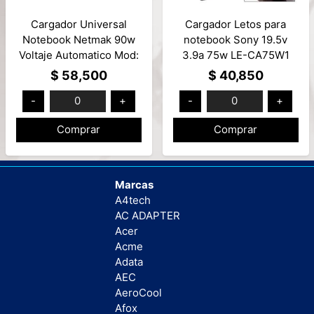
Cargador Universal
Cargador Letos para
Notebook Netmak 90w
notebook Sony 19.5v
Voltaje Automatico Mod:
3.9a 75w LE-CA75W1
NM-1287
$ 58,500
$ 40,850
-
0
+
-
0
+
Comprar
Comprar
Marcas
A4tech
AC ADAPTER
Acer
Acme
Adata
AEC
AeroCool
Afox