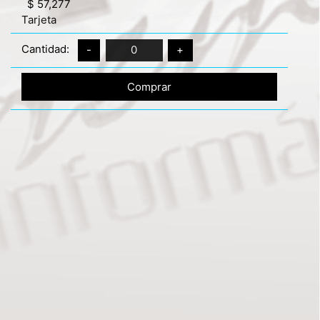
$ 57,277
Tarjeta
Cantidad:
-
0
+
Comprar