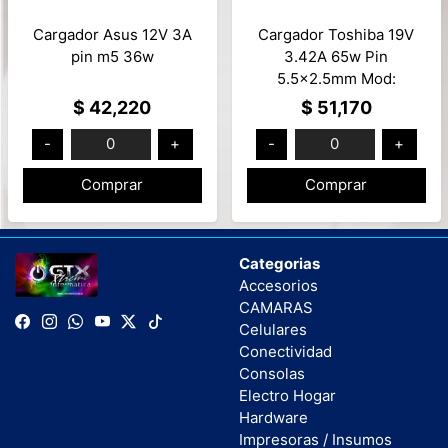
Cargador Asus 12V 3A
Cargador Toshiba 19V
pin m5 36w
3.42A 65w Pin
5.5x2.5mm Mod:
PA3467U-1ACA
$ 42,220
$ 51,170
-
0
+
-
0
+
Comprar
Comprar
Categorias
Accesorios
CAMARAS
Celulares
Conectividad
Consolas
Electro Hogar
Hardware
Impresoras / Insumos