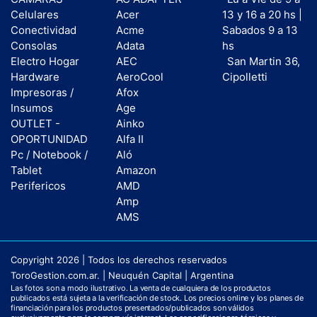
Celulares
Acer
13 y 16 a 20 hs |
Conectividad
Acme
Sabados 9 a 13
Consolas
Adata
hs
Electro Hogar
AEC
San Martin 36,
Hardware
AeroCool
Cipolletti
Impresoras /
Afox
Insumos
Age
OUTLET -
Ainko
OPORTUNIDAD
Alfa II
Pc / Notebook /
Aló
Tablet
Amazon
Perifericos
AMD
Amp
AMS
Copyright 2026 | Todos los derechos reservados
ToroGestion.com.ar. | Neuquén Capital | Argentina
Las fotos son a modo ilustrativo. La venta de cualquiera de los productos
publicados está sujeta a la verificación de stock. Los precios online y los planes de
financiación para los productos presentados/publicados son válidos