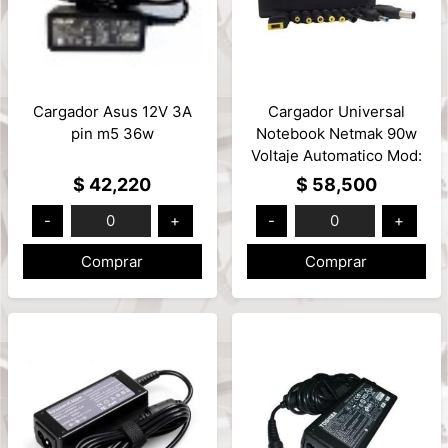
Cargador Asus 12V 3A
Cargador Universal
pin m5 36w
Notebook Netmak 90w
Voltaje Automatico Mod:
NM-1287
$ 42,220
$ 58,500
-
0
+
-
0
+
Comprar
Comprar