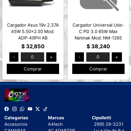
Cargador Asus 19v 2.37A
Cargador Universal Usb-
45W 5.50x2.50 Mod:
C PD 3.0 65W Max
ADP-40PH AB
Netmak Mod: NM-1265
$ 32,850
$ 38,240
-
0
+
-
0
+
Comprar
Comprar
Categorias
Marcas
Cipolletti
Accesorios
A4tech
2995 29-3231
CAMARAS
AC ADAPTER
Lu a Vie de 9 a