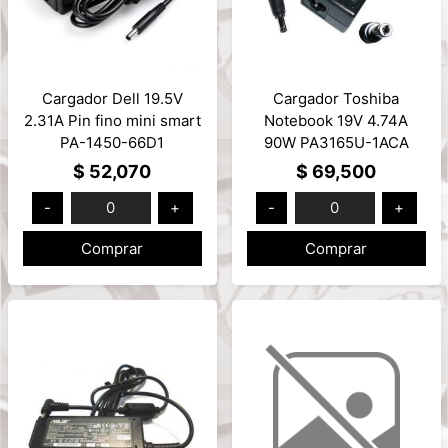
Cargador Dell 19.5V
Cargador Toshiba
2.31A Pin fino mini smart
Notebook 19V 4.74A
PA-1450-66D1
90W PA3165U-1ACA
$ 52,070
$ 69,500
-
0
+
-
0
+
Comprar
Comprar