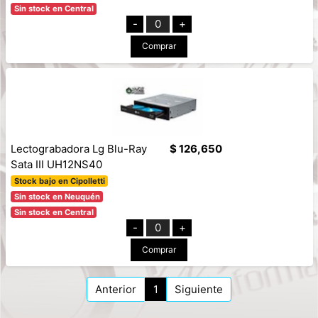
Sin stock en Central
-
0
+
Comprar
Lectograbadora Lg Blu-Ray
$ 126,650
Sata III UH12NS40
Stock bajo en Cipolletti
Sin stock en Neuquén
Sin stock en Central
-
0
+
Comprar
Anterior
1
Siguiente