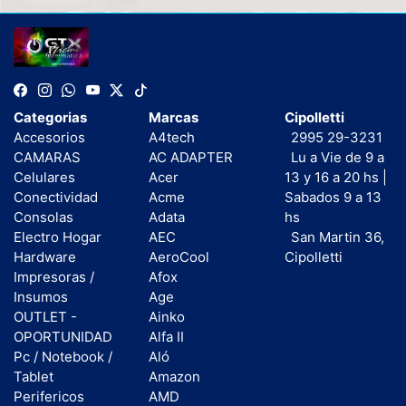
Categorias
Marcas
Cipolletti
Accesorios
A4tech
2995 29-3231
CAMARAS
AC ADAPTER
Lu a Vie de 9 a
Celulares
Acer
13 y 16 a 20 hs |
Conectividad
Acme
Sabados 9 a 13
Consolas
Adata
hs
Electro Hogar
AEC
San Martin 36,
Hardware
AeroCool
Cipolletti
Impresoras /
Afox
Insumos
Age
OUTLET -
Ainko
OPORTUNIDAD
Alfa II
Pc / Notebook /
Aló
Tablet
Amazon
Perifericos
AMD