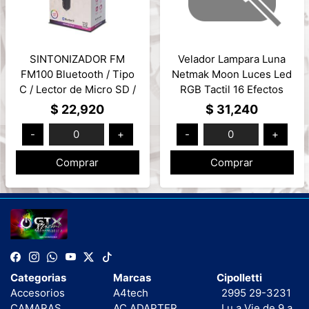
SINTONIZADOR FM
Velador Lampara Luna
FM100 Bluetooth / Tipo
Netmak Moon Luces Led
C / Lector de Micro SD /
RGB Tactil 16 Efectos
USB para cargar el Cel.
Bateria Recargable
$ 22,920
$ 31,240
SOUL Mod: CA-FM100
Control Remoto Mod:
-
0
+
-
0
+
5V/3.1A
NM-MOON
Comprar
Comprar
Categorias
Marcas
Cipolletti
Accesorios
A4tech
2995 29-3231
CAMARAS
AC ADAPTER
Lu a Vie de 9 a