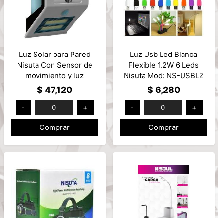
Luz Solar para Pared
Luz Usb Led Blanca
Nisuta Con Sensor de
Flexible 1.2W 6 Leds
movimiento y luz
Nisuta Mod: NS-USBL2
secundaria Mod: NS-
$ 47,120
$ 6,280
SOL5
-
0
+
-
0
+
Comprar
Comprar