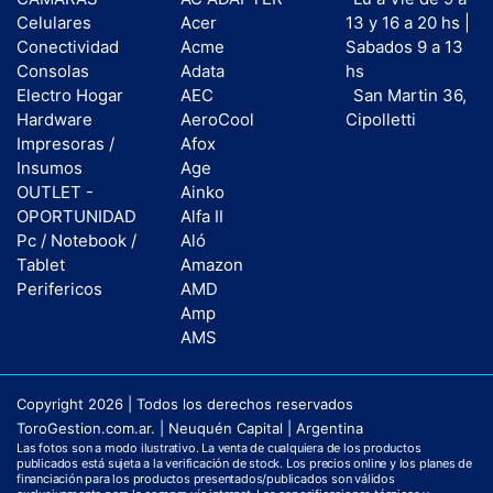
Celulares
Acer
13 y 16 a 20 hs |
Conectividad
Acme
Sabados 9 a 13
Consolas
Adata
hs
Electro Hogar
AEC
San Martin 36,
Hardware
AeroCool
Cipolletti
Impresoras /
Afox
Insumos
Age
OUTLET -
Ainko
OPORTUNIDAD
Alfa II
Pc / Notebook /
Aló
Tablet
Amazon
Perifericos
AMD
Amp
AMS
Copyright 2026 | Todos los derechos reservados
ToroGestion.com.ar. | Neuquén Capital | Argentina
Las fotos son a modo ilustrativo. La venta de cualquiera de los productos
publicados está sujeta a la verificación de stock. Los precios online y los planes de
financiación para los productos presentados/publicados son válidos