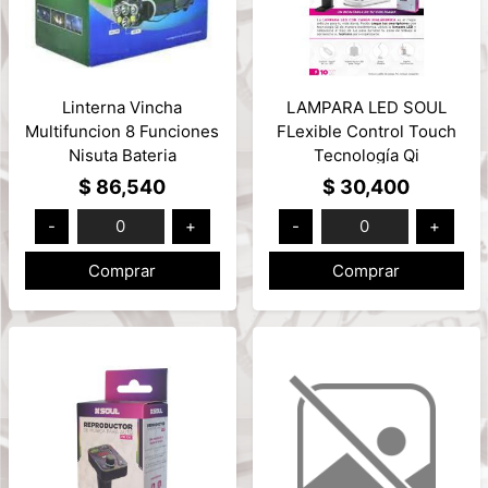
Linterna Vincha
LAMPARA LED SOUL
Multifuncion 8 Funciones
FLexible Control Touch
Nisuta Bateria
Tecnología Qi
Recargable IP65 Mod:
C/CARGADOR
$ 86,540
$ 30,400
NS-LICA10
Inalámbrico 10W Mod:
-
0
+
-
0
+
BASE-Q100NE NEGRO
Comprar
Comprar