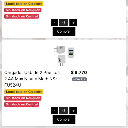
Stock bajo en Cipolletti
Sin stock en Neuquén
Sin stock en Central
-
0
+
Comprar
Cargador Usb de 2 Puertos
$ 8,770
2.4A Max NIsuta Mod: NS-
+ IVA 21%
FU524U
Stock bajo en Cipolletti
Sin stock en Neuquén
Sin stock en Central
-
0
+
Comprar