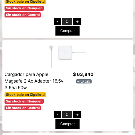
Stock bajo en Cipolletti
Sin stock en Neuquén
Sin stock en Central
-
0
+
Comprar
Cargador para Apple
$ 63,840
Magsafe 2 Ac Adapter 16.5v
+ IVA 21%
3.65a 60w
Stock bajo en Cipolletti
Sin stock en Neuquén
Sin stock en Central
-
0
+
Comprar