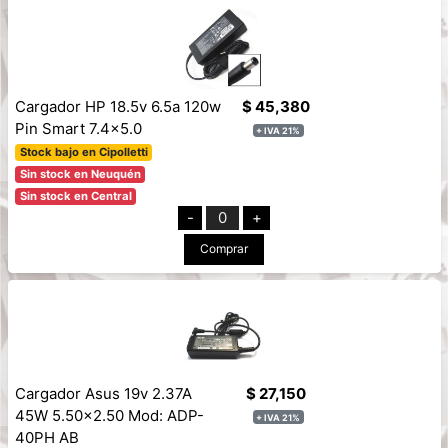
Cargador HP 18.5v 6.5a 120w
$ 45,380
Pin Smart 7.4x5.0
+ IVA 21%
Stock bajo en Cipolletti
Sin stock en Neuquén
Sin stock en Central
-
0
+
Comprar
Cargador Asus 19v 2.37A
$ 27,150
45W 5.50x2.50 Mod: ADP-
+ IVA 21%
40PH AB