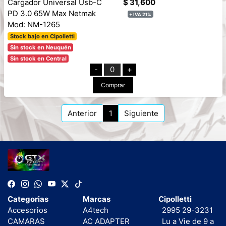
Cargador Universal Usb-C
$ 31,600
PD 3.0 65W Max Netmak
+ IVA 21%
Mod: NM-1265
Stock bajo en Cipolletti
Sin stock en Neuquén
Sin stock en Central
-
0
+
Comprar
Anterior
1
Siguiente
Categorias
Marcas
Cipolletti
Accesorios
A4tech
2995 29-3231
CAMARAS
AC ADAPTER
Lu a Vie de 9 a