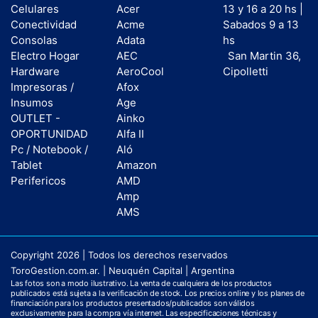
Celulares
Acer
13 y 16 a 20 hs |
Conectividad
Acme
Sabados 9 a 13
Consolas
Adata
hs
Electro Hogar
AEC
San Martin 36,
Hardware
AeroCool
Cipolletti
Impresoras /
Afox
Insumos
Age
OUTLET -
Ainko
OPORTUNIDAD
Alfa II
Pc / Notebook /
Aló
Tablet
Amazon
Perifericos
AMD
Amp
AMS
Copyright 2026 | Todos los derechos reservados
ToroGestion.com.ar. | Neuquén Capital | Argentina
Las fotos son a modo ilustrativo. La venta de cualquiera de los productos
publicados está sujeta a la verificación de stock. Los precios online y los planes de
financiación para los productos presentados/publicados son válidos
exclusivamente para la compra vía internet. Las especificaciones técnicas y