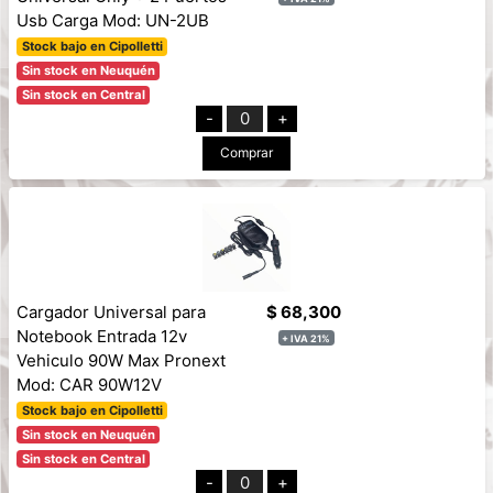
Usb Carga Mod: UN-2UB
Stock bajo en Cipolletti
Sin stock en Neuquén
Sin stock en Central
-
0
+
Comprar
Cargador Universal para
$ 68,300
Notebook Entrada 12v
+ IVA 21%
Vehiculo 90W Max Pronext
Mod: CAR 90W12V
Stock bajo en Cipolletti
Sin stock en Neuquén
Sin stock en Central
-
0
+