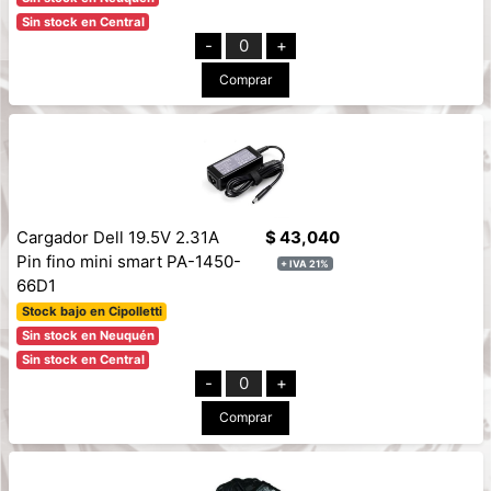
Sin stock en Central
-
0
+
Comprar
Cargador Dell 19.5V 2.31A
$ 43,040
Pin fino mini smart PA-1450-
+ IVA 21%
66D1
Stock bajo en Cipolletti
Sin stock en Neuquén
Sin stock en Central
-
0
+
Comprar