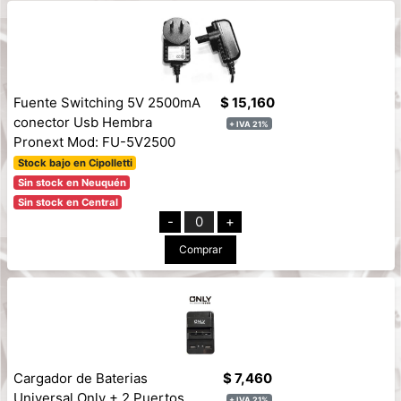
Fuente Switching 5V 2500mA
$ 15,160
conector Usb Hembra
+ IVA 21%
Pronext Mod: FU-5V2500
Stock bajo en Cipolletti
Sin stock en Neuquén
Sin stock en Central
-
0
+
Comprar
Cargador de Baterias
$ 7,460
Universal Only + 2 Puertos
+ IVA 21%