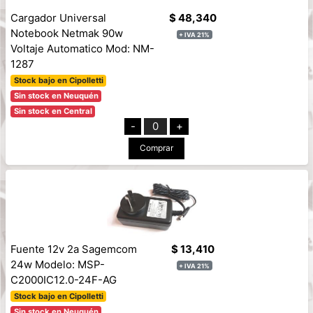
Cargador Universal
$ 48,340
Notebook Netmak 90w
+ IVA 21%
Voltaje Automatico Mod: NM-
1287
Stock bajo en Cipolletti
Sin stock en Neuquén
Sin stock en Central
-
0
+
Comprar
Fuente 12v 2a Sagemcom
$ 13,410
24w Modelo: MSP-
+ IVA 21%
C2000IC12.0-24F-AG
Stock bajo en Cipolletti
Sin stock en Neuquén