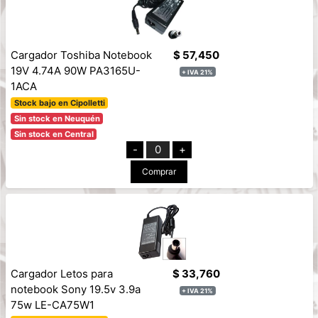
Cargador Toshiba Notebook
$ 57,450
19V 4.74A 90W PA3165U-
+ IVA 21%
1ACA
Stock bajo en Cipolletti
Sin stock en Neuquén
Sin stock en Central
-
0
+
Comprar
Cargador Letos para
$ 33,760
notebook Sony 19.5v 3.9a
+ IVA 21%
75w LE-CA75W1