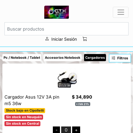
Iniciar Sesión
Pc / Notebook / Tablet
Accesorios Notebook
Cargadores
Filtros
Cargador Asus 12V 3A pin
$ 34,890
m5 36w
+ IVA 21%
Stock bajo en Cipolletti
Sin stock en Neuquén
Sin stock en Central
-
0
+