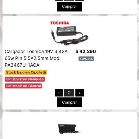
Comprar
Cargador Toshiba 19V 3.42A
$ 42,290
65w Pin 5.5x2.5mm Mod:
+ IVA 21%
PA3467U-1ACA
Stock bajo en Cipolletti
Sin stock en Neuquén
Sin stock en Central
-
0
+
Comprar