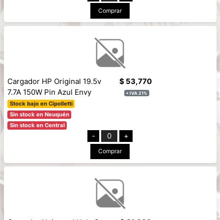
Comprar
Cargador HP Original 19.5v
$ 53,770
7.7A 150W Pin Azul Envy
+ IVA 21%
Stock bajo en Cipolletti
Sin stock en Neuquén
Sin stock en Central
-
0
+
Comprar