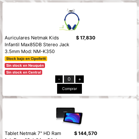
Auriculares Netmak Kids
$ 17,830
Infantil Max85DB Stereo Jack
3.5mm Mod: NM-K350
Stock bajo en Cipolletti
Sin stock en Neuquén
Sin stock en Central
-
0
+
Comprar
Tablet Netmak 7" HD Ram
$ 144,570