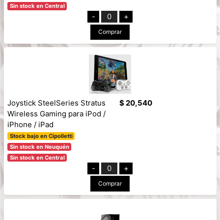
Sin stock en Central
-
0
+
Comprar
Joystick SteelSeries Stratus
$ 20,540
Wireless Gaming para iPod /
iPhone / iPad
Stock bajo en Cipolletti
Sin stock en Neuquén
Sin stock en Central
-
0
+
Comprar