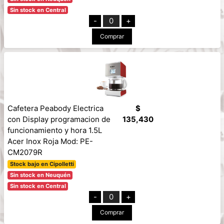
Sin stock en Central
-
0
+
Comprar
Cafetera Peabody Electrica
$
con Display programacion de
135,430
funcionamiento y hora 1.5L
Acer Inox Roja Mod: PE-
CM2079R
Stock bajo en Cipolletti
Sin stock en Neuquén
Sin stock en Central
-
0
+
Comprar