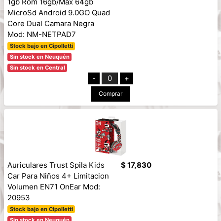
1gb Rom 16gb/Max 64gb
MicroSd Android 9.0GO Quad
Core Dual Camara Negra
Mod: NM-NETPAD7
Stock bajo en Cipolletti
Sin stock en Neuquén
Sin stock en Central
-
0
+
Comprar
Auriculares Trust Spila Kids
$ 17,830
Car Para Niños 4+ Limitacion
Volumen EN71 OnEar Mod:
20953
Stock bajo en Cipolletti
Sin stock en Neuquén