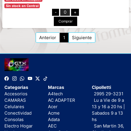
Sin stock en Central
-
0
+
Comprar
Anterior
1
Siguiente
Categorias
Marcas
Cipolletti
Accesorios
A4tech
2995 29-3231
CAMARAS
AC ADAPTER
Lu a Vie de 9 a
Celulares
Acer
13 y 16 a 20 hs |
Conectividad
Acme
Sabados 9 a 13
Consolas
Adata
hs
Electro Hogar
AEC
San Martin 36,