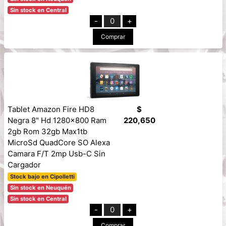
Sin stock en Central
-
0
+
Comprar
Tablet Amazon Fire HD8
$
Negra 8" Hd 1280x800 Ram
220,650
2gb Rom 32gb Max1tb
MicroSd QuadCore SO Alexa
Camara F/T 2mp Usb-C Sin
Cargador
Stock bajo en Cipolletti
Sin stock en Neuquén
Sin stock en Central
-
0
+
Comprar