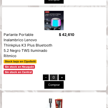
Parlante Portable
$ 42,610
Inalambrico Lenovo
Thinkplus K3 Plus Bluetooth
5.2 Negro TWS Iluminado
Ritmico
Stock bajo en Cipolletti
Sin stock en Neuquén
Sin stock en Central
-
0
+
Comprar