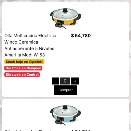
Olla Multicocina Electrica
$ 54,780
Winco Ceramica
Antiadherente 5 Niveles
Amarilla Mod: W-53
Stock bajo en Cipolletti
Sin stock en Neuquén
Sin stock en Central
-
0
+
Comprar