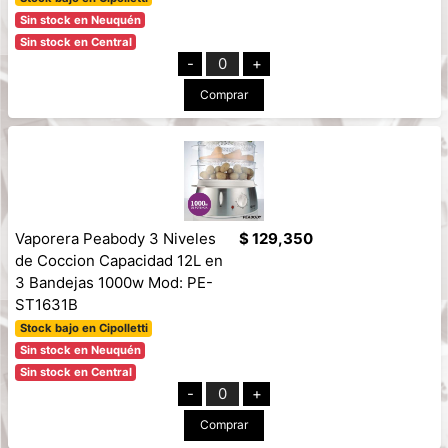
Sin stock en Neuquén
Sin stock en Central
-
0
+
Comprar
Vaporera Peabody 3 Niveles
$ 129,350
de Coccion Capacidad 12L en
3 Bandejas 1000w Mod: PE-
ST1631B
Stock bajo en Cipolletti
Sin stock en Neuquén
Sin stock en Central
-
0
+
Comprar