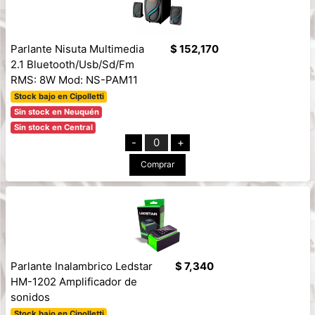
Parlante Nisuta Multimedia
$ 152,170
2.1 Bluetooth/Usb/Sd/Fm
RMS: 8W Mod: NS-PAM11
Stock bajo en Cipolletti
Sin stock en Neuquén
Sin stock en Central
-
0
+
Comprar
Parlante Inalambrico Ledstar
$ 7,340
HM-1202 Amplificador de
sonidos
Stock bajo en Cipolletti