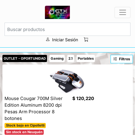
Iniciar Sesión
OUTLET - OPORTUNIDAD
Gaming
2.1
Portables
Filtros
Mouse Cougar 700M Silver
$ 120,220
Edition Aluminum 8200 dpi
Pesas Arm Processor 8
botones
Stock bajo en Cipolletti
Sin stock en Neuquén