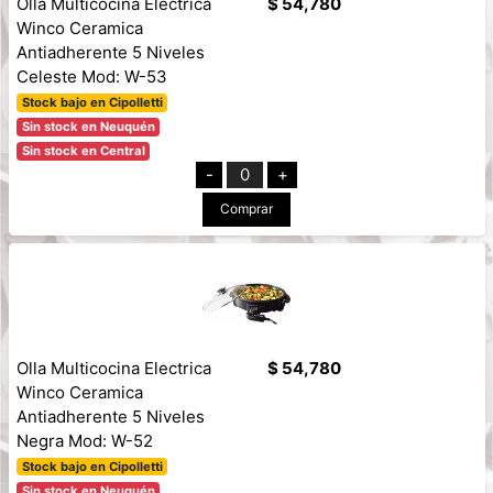
Olla Multicocina Electrica
$ 54,780
Winco Ceramica
Antiadherente 5 Niveles
Celeste Mod: W-53
Stock bajo en Cipolletti
Sin stock en Neuquén
Sin stock en Central
-
0
+
Comprar
Olla Multicocina Electrica
$ 54,780
Winco Ceramica
Antiadherente 5 Niveles
Negra Mod: W-52
Stock bajo en Cipolletti
Sin stock en Neuquén